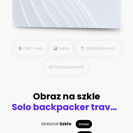
Czerń i biel
Sepia
Odbij (pionowo)
Odbij (poziomo)
Obraz na szkle
Solo backpacker traveler plan safety trip low cost budget summer holiday after coronavirus crisis. Empty tourist on train railway platform. Use bus train sustainable environmental friendly transport
Materiał
Szkło
Zmień