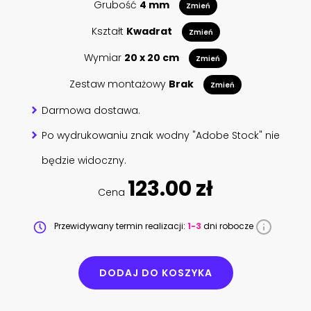
Grubość
4 mm
Zmień
Kształt
Kwadrat
Zmień
Wymiar
20 x 20 cm
Zmień
Zestaw montażowy
Brak
Zmień
Darmowa dostawa.
Po wydrukowaniu znak wodny "Adobe Stock" nie
będzie widoczny.
123.00 zł
Cena
Przewidywany termin realizacji:
1-3
dni robocze
DODAJ DO KOSZYKA