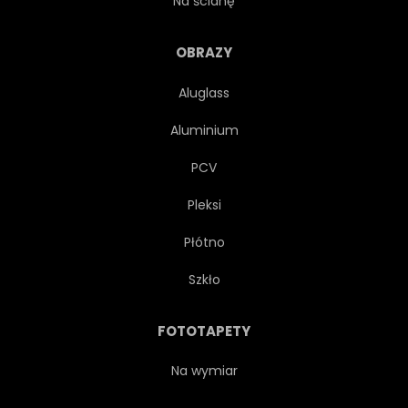
Na ścianę
TWIERDZA
OBRAZY
Aluglass
PUNKT ORIENTACYJNY
FAJNY
Aluminium
STARY
NA ZEWNĄTRZ
PCV
Pleksi
MIEJSCOWOŚĆ
FOTOGRAFIA
Płótno
KRAJOBRAZ
NIEBO
Szkło
LATO
TOURISMUS
FOTOTAPETY
TURYSTA
WIEŻA
Na wymiar