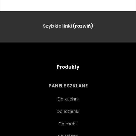
KLIF
ŚREDNIOWIECZNEJ
ALPY
ALPEJSKIE
Szybkie linki
(rozwiń)
GOTYK
MOST
ARCHITEKTURA
ATRAKCJĄ
Produkty
BAJKA
PIĘKNY
PANELE SZKLANE
CZARNY
NIEBIESKI
Do kuchni
Do łazienki
PRZEZNACZENIA
EUROPA
Do mebli
SŁAWNY
LAS