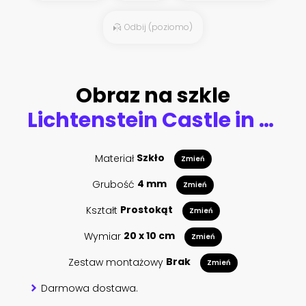
Odbij (poziomo)
Obraz na szkle
Lichtenstein Castle in Germany. Scenic view of fairytale German castle in mountains.
Materiał
Szkło
Zmień
Grubość
4 mm
Zmień
Kształt
Prostokąt
Zmień
Wymiar
20 x 10 cm
Zmień
Zestaw montażowy
Brak
Zmień
Darmowa dostawa.