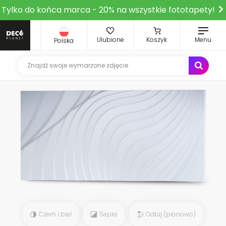
Tylko do końca marca - 20% na wszystkie fototapety!
Ulubione
Koszyk
Menu
Polska
Czerń i biel
Sepia
Odbij (pionowo)