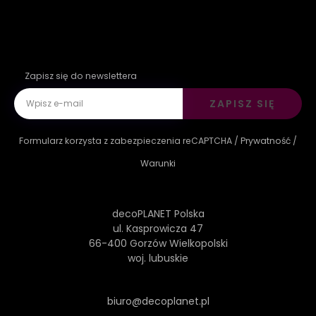
Zapisz się do newslettera
ZAPISZ SIĘ
Formularz korzysta z zabezpieczenia reCAPTCHA /
Prywatność
/
Warunki
decoPLANET Polska
ul. Kasprowicza 47
66-400 Gorzów Wielkopolski
woj. lubuskie
biuro@decoplanet.pl