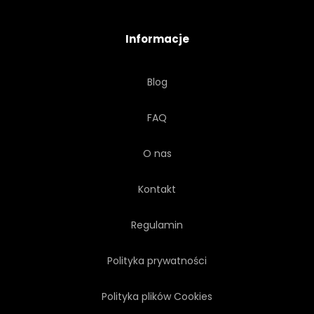
MIEJSCE
ŚNIADANIE
Informacje
PALONA
JUTA
Blog
WOREK
KUBEK
FAQ
ZBLIŻENIE
SMAK
O nas
MOKKA
ŚWIEŻOŚĆ
Kontakt
RANEK
GORĄCY
Regulamin
Polityka prywatności
JAWA
STÓŁ
Polityka plików Cookies