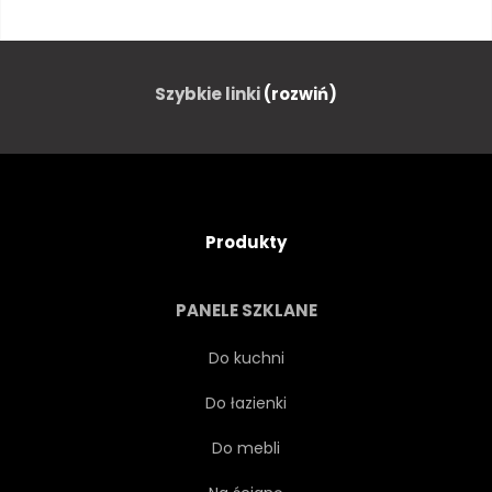
KAWIARNIA
FASOLA
ZIARNO
NASIENIE
Szybkie linki
(rozwiń)
JEDZENIE
NAPÓJ
NAPOJE
CAFFÈ LATTE
Produkty
GORĄCY
DYM
PANELE SZKLANE
SERCE
KSZTAŁT
Do kuchni
Do łazienki
MIŁOŚĆ
VALENTINE
Do mebli
DZIEŃ
ROMANTYCZNY