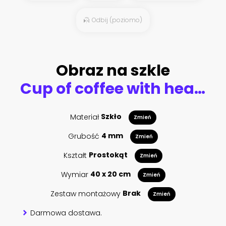
Odbij (poziomo)
Obraz na szkle
Cup of coffee with heart shape smoke and coffee beans on burlap sack on old wooden background
Materiał
Szkło
Zmień
Grubość
4 mm
Zmień
Kształt
Prostokąt
Zmień
Wymiar
40 x 20 cm
Zmień
Zestaw montażowy
Brak
Zmień
Darmowa dostawa.