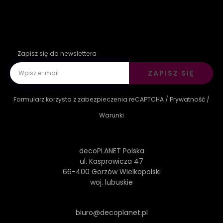
Zapisz się do newslettera
ZAPISZ SIĘ
Formularz korzysta z zabezpieczenia reCAPTCHA /
Prywatność
/
Warunki
decoPLANET Polska
ul. Kasprowicza 47
66-400 Gorzów Wielkopolski
woj. lubuskie
biuro@decoplanet.pl