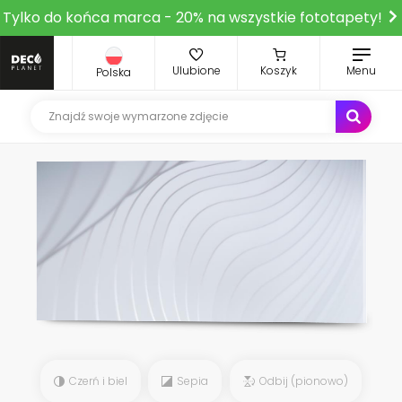
Tylko do końca marca - 20% na wszystkie fototapety!
Ulubione
Koszyk
Menu
Polska
Czerń i biel
Sepia
Odbij (pionowo)