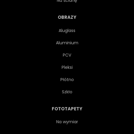
Na ścianę
ZAPACH
KOFEINA
OBRAZY
Aluglass
WYPRAŻAĆ
BRĄZOWY
Aluminium
PLON
CZARNY
PCV
Pleksi
PROSTY
TŁO
Płótno
EXPRESSO
STARY
Szkło
DREWNIANY
PIANA
FOTOTAPETY
BĄBELEK
KOPIA
Na wymiar