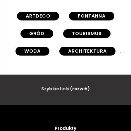
ARTDECO
FONTANNA
GRÓD
TOURISMUS
WODA
ARCHITEKTURA
PODRÓŻ
MIASTO
WIDOK
ZABYTKOWY
Szybkie linki
(rozwiń)
PARK
AUSSENAUFNAHME
ZMIERZCHU
ATRAKCJĄ
Produkty