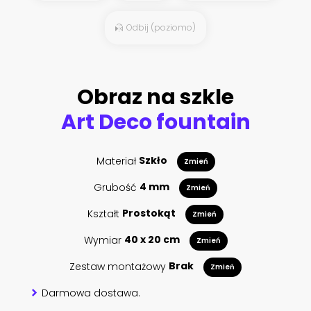
Odbij (poziomo)
Obraz na szkle
Art Deco fountain
Materiał
Szkło
Zmień
Grubość
4 mm
Zmień
Kształt
Prostokąt
Zmień
Wymiar
40 x 20 cm
Zmień
Zestaw montażowy
Brak
Zmień
Darmowa dostawa.