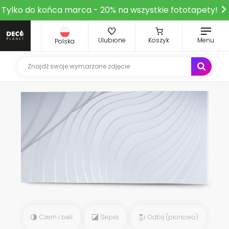
Tylko do końca marca - 20% na wszystkie fototapety!
Ulubione
Koszyk
Menu
Polska
Czerń i biel
Sepia
Odbij (pionowo)