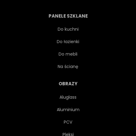
SŁAWNY
SCENA
PANELE SZKLANE
ZWIEDZANIE
PEJZAŻ
Do kuchni
Do łazienki
HISTORYCZNE
NA ZEWNĄTRZ
Do mebli
EUROPA
STATUA
Na ścianę
WATERFRONT
BUDYNEK
OBRAZY
Aluglass
STARY
EUROPEJSKIEJ
Aluminium
GOL
HISTORIA
PCV
Pleksi
ARCHITEKTONICZNYCH