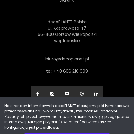
Warunki
decoPLANET Polska
ul. Kasprowicza 47
66-400 Gorzów Wielkopolski
woj. lubuskie
biuro@decoplanet.pl
tel:
+48 666 210 999
Na stronach internetowych decoPLANET stosujemy pliki tymczasowe
przechowywane na Twoim urządzeniu, tzw. cookies i podobne.
Made with
by Progres Media & decoPLANET
Zasady ich przechowywania możesz zmienić w swojej przeglądarce
internetowej. Klikając przycisk "Rozumiem" potwierdzasz, że
konfiguracja jest prawidłowa.