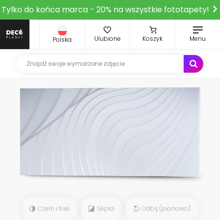
Tylko do końca marca - 20% na wszystkie fototapety!
Ulubione
Koszyk
Menu
Polska
Czerń i biel
Sepia
Odbij (pionowo)