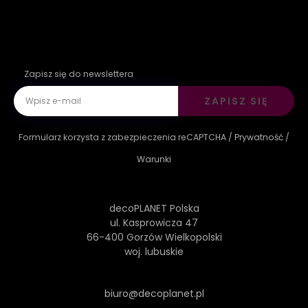
Zapisz się do newslettera
ZAPISZ SIĘ
Formularz korzysta z zabezpieczenia reCAPTCHA /
Prywatność
/
Warunki
decoPLANET Polska
ul. Kasprowicza 47
66-400 Gorzów Wielkopolski
woj. lubuskie
biuro@decoplanet.pl