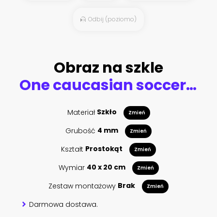
Odbij (poziomo)
Obraz na szkle
One caucasian soccer player man
Materiał
Szkło
Zmień
Grubość
4 mm
Zmień
Kształt
Prostokąt
Zmień
Wymiar
40 x 20 cm
Zmień
Zestaw montażowy
Brak
Zmień
Darmowa dostawa.