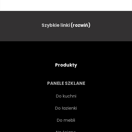
PEŁNY
DŁUGOŚĆ
CIEMNY
CZARNY
Szybkie linki
(rozwiń)
SKAKANIE
LUDZIE
GRACZ
GRAJĄCY
Produkty
SPORT
STUDIO
PANELE SZKLANE
KOPNIAK
PIŁKA
GOL
Do kuchni
Do łazienki
PRZEBÓJ
GRA
Do mebli
ZAWODOWIEC
SPORTOWCA