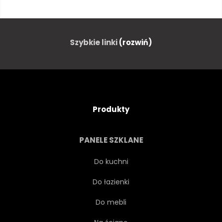
PRZYGODA
W WIEKU
POSZUKIWANIA
GRUNGE
Szybkie linki
(rozwiń)
STARODAWNY
RETRO
NAWIGACJA
PAPIER
Produkty
ILUSTRACJA
GEOGRAFIA
PANELE SZKLANE
MORSKIE
RĘKOPIS
Do kuchni
Do łazienki
ANTYCZNY
ŚWIAT
Do mebli
PODRÓŻ
PROJEKTOWAĆ