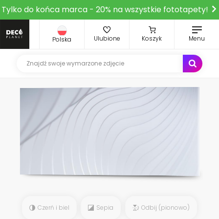
Tylko do końca marca - 20% na wszystkie fototapety!
Ulubione
Koszyk
Menu
Polska
Czerń i biel
Sepia
Odbij (pionowo)