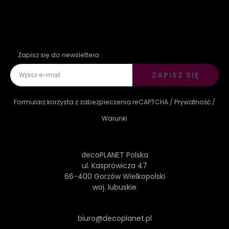
Zapisz się do newslettera
ZAPISZ SIĘ
Formularz korzysta z zabezpieczenia reCAPTCHA /
Prywatność
/
Warunki
decoPLANET Polska
ul. Kasprowicza 47
66-400 Gorzów Wielkopolski
woj. lubuskie
biuro@decoplanet.pl