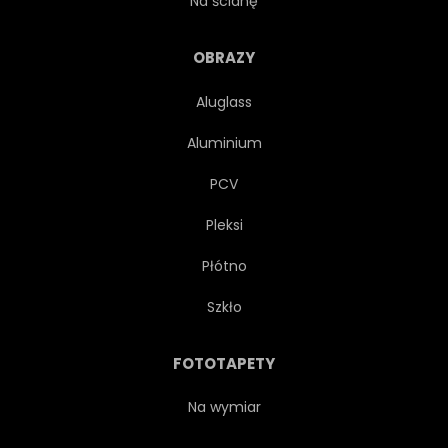
Na ścianę
ODKRYCIE
PERGAMIN
OBRAZY
Aluglass
WZÓR
SPALONY
Aluminium
PUSTE
PUSTY
PCV
Pleksi
MORZE
RAMA
Płótno
OZDOBNY
TAPETA
Szkło
PROSTY
PŁÓTNIE
FOTOTAPETY
WYBLAKŁY
POWIERZCHNIA
Na wymiar