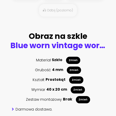
Odbij (poziomo)
Obraz na szkle
Blue worn vintage world map illustration
Materiał
Szkło
Zmień
Grubość
4 mm
Zmień
Kształt
Prostokąt
Zmień
Wymiar
40 x 20 cm
Zmień
Zestaw montażowy
Brak
Zmień
Darmowa dostawa.