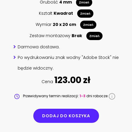
Grubość
4 mm
Zmień
Kształt
Kwadrat
Zmień
Wymiar
20 x 20 cm
Zmień
Zestaw montażowy
Brak
Zmień
Darmowa dostawa.
Po wydrukowaniu znak wodny "Adobe Stock" nie
będzie widoczny.
123.00 zł
Cena
Przewidywany termin realizacji:
1-3
dni robocze
DODAJ DO KOSZYKA