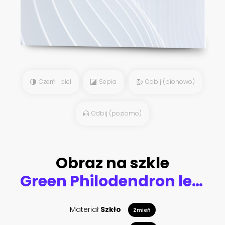
Czerń i biel
Sepia
Odbij (pionowo)
Odbij (poziomo)
Obraz na szkle
Green Philodendron leaves
Materiał
Szkło
Zmień