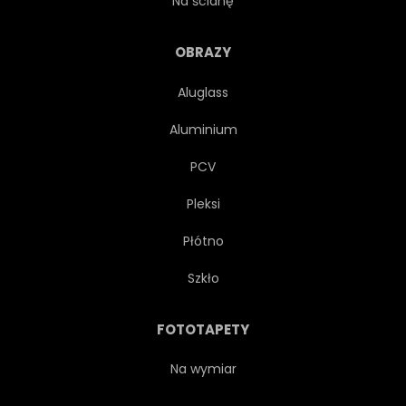
Na ścianę
INNOWACJI
BIZNESMEN
OBRAZY
Aluglass
POŁĄCZENIE
SPRYTNY
Aluminium
INTERFEJS
STATYSTYKA
PCV
Pleksi
PROJEKT
ZARZĄDZANIE
Płótno
ZA POMOCĄ
GODZ
Szkło
STRESZCZENIE
OBROTU
FOTOTAPETY
NOWOCZESNY
Na wymiar