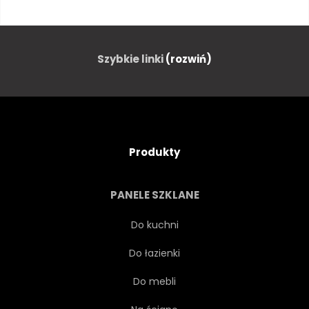
WIRTUALNYCH
CYFROWY
KOMPUTER
PRZYSZŁOŚĆ
Szybkie linki
(rozwiń)
ANALIZA
CYBERPRZESTRZENI
KOMUNIKACJA
EKRAN
Produkty
PRACY ZESPOŁOWEJ
SIEĆ
PANELE SZKLANE
DOTKNIĘCIE
INFORMACJE
Do kuchni
Do łazienki
WWW
FINANSOWY
Do mebli
LAPTOP
RYNEK