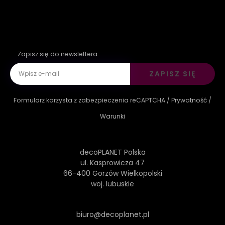
Zapisz się do newslettera
ZAPISZ SIĘ
Formularz korzysta z zabezpieczenia reCAPTCHA /
Prywatność
/
Warunki
decoPLANET Polska
ul. Kasprowicza 47
66-400 Gorzów Wielkopolski
woj. lubuskie
biuro@decoplanet.pl