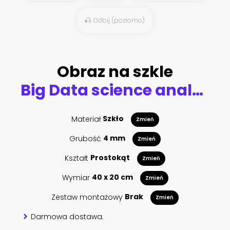
Odbij (poziomo)
Obraz na szkle
Big Data science analysis business technology concept on virtual screen.
Materiał
Szkło
Zmień
Grubość
4 mm
Zmień
Kształt
Prostokąt
Zmień
Wymiar
40 x 20 cm
Zmień
Zestaw montażowy
Brak
Zmień
Darmowa dostawa.