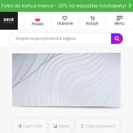
Tylko do końca marca - 20% na wszystkie fototapety!
Ulubione
Koszyk
Menu
Polska
Czerń i biel
Sepia
Odbij (pionowo)