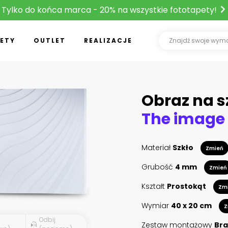
Tylko do końca marca - 20% na wszystkie fototapety!
ETY
OUTLET
REALIZACJE
Obraz na s
The image 
Materiał
Szkło
Zmień
Grubość
4 mm
Zmień
Kształt
Prostokąt
Zm
Wymiar
40 x 20 cm
Z
Odbij
Zestaw montażowy
Bra