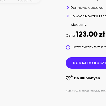
wo)
(poziomo)
Darmowa dostawa.
Po wydrukowaniu zna
widoczny.
123.00 zł
Cena
Przewidywany termin re
DODAJ DO KOSZ
Do ulubionych
Autor: © Aleksandr Matveev #2