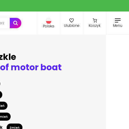
Menu
Ulubione
Koszyk
Polska
zkle
of motor boat
ień
mień
k
Zmień