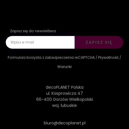
Zapisz się do newslettera
ZAPISZ SIĘ
Formularz korzysta z zabezpieczenia reCAPTCHA /
Prywatność
/
Warunki
decoPLANET Polska
ul. Kasprowicza 47
66-400 Gorzów Wielkopolski
woj. lubuskie
biuro@decoplanet.pl