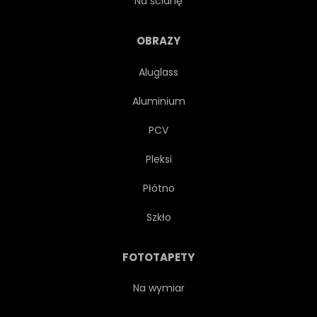
Na ścianę
OPOKA
PIASEK
OBRAZY
Aluglass
SCENA
MORZE
Aluminium
SEASCAPE
SEZON
PCV
Pleksi
NIEBO
SPRĘŻYNA
Płótno
KAMIEŃ
LATO
Szkło
SŁOŃCE
WESOŁY
FOTOTAPETY
WSCHODY
SUNDOWN
Na wymiar