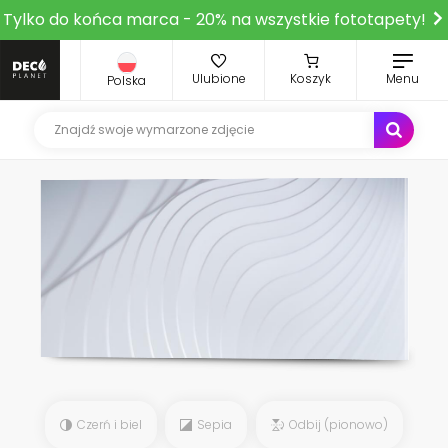
Tylko do końca marca - 20% na wszystkie fototapety!
Ulubione
Koszyk
Menu
Polska
Czerń i biel
Sepia
Odbij (pionowo)