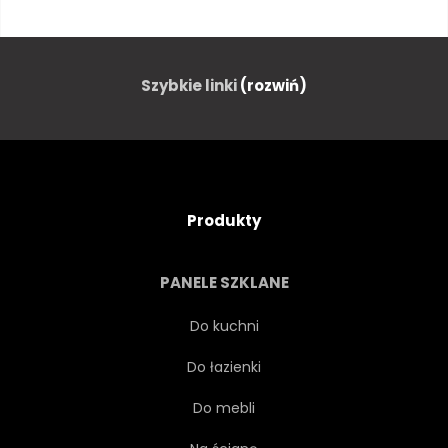
NIEBIESKI
CHMURA
KOLOR
KOLOROWY
Szybkie linki
(rozwiń)
WIECZÓR
WAKACJE
HORYZONT
PEJZAŻ
Produkty
ŚWIATŁO
NATURA
PANELE SZKLANE
NOC
OCEANU
Do kuchni
Do łazienki
OTWARTY
POMARAŃCZOWY
Do mebli
FIOLETOWY
CZERWONY