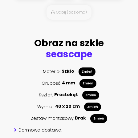
Odbij (poziomo)
Obraz na szkle
seascape
Materiał
Szkło
Zmień
Grubość
4 mm
Zmień
Kształt
Prostokąt
Zmień
Wymiar
40 x 20 cm
Zmień
Zestaw montażowy
Brak
Zmień
Darmowa dostawa.