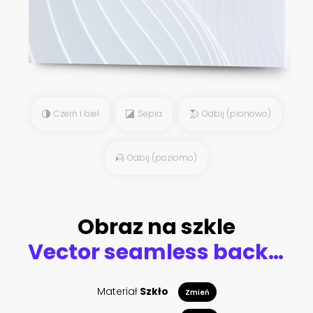
Czerń i biel
Sepia
Odbij (pionowo)
Odbij (poziomo)
Obraz na szkle
Vector seamless background with imitation of embroidery and chrysanthemum flowers and leaves. Japanese style. Inscription Autumn garden of chrysanthemums.
Materiał
Szkło
Zmień