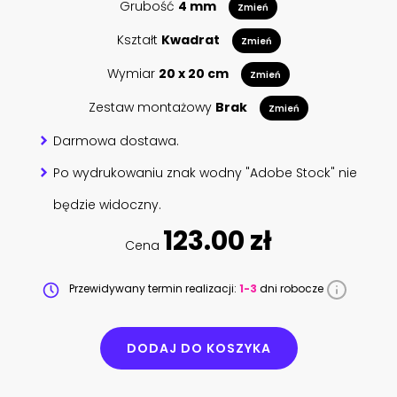
Grubość
4 mm
Zmień
Kształt
Kwadrat
Zmień
Wymiar
20 x 20 cm
Zmień
Zestaw montażowy
Brak
Zmień
Darmowa dostawa.
Po wydrukowaniu znak wodny "Adobe Stock" nie
będzie widoczny.
123.00 zł
Cena
Przewidywany termin realizacji:
1-3
dni robocze
DODAJ DO KOSZYKA