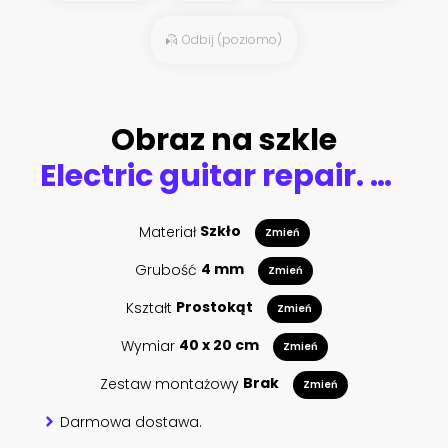
Odbij (poziomo)
Obraz na szkle
Electric guitar repair. Vintage electric guitar on a guitar repair work shop. Single cutaway solid body guitar, gold color. shallow depth of view, intentionally shot with low key shadows.
Materiał
Szkło
Zmień
Grubość
4 mm
Zmień
Kształt
Prostokąt
Zmień
Wymiar
40 x 20 cm
Zmień
Zestaw montażowy
Brak
Zmień
Darmowa dostawa.