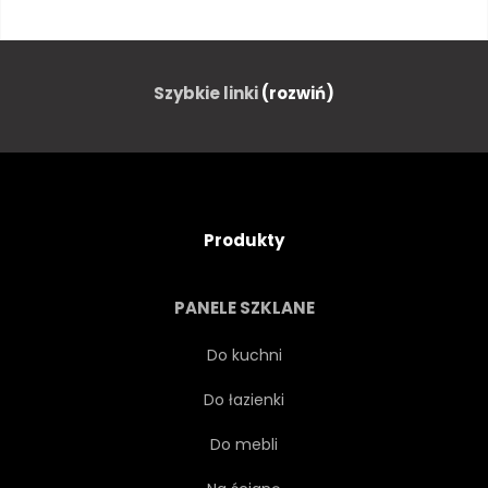
VINTAGE
AKUSTYCZNE
BLUES
CIAŁO
Szybkie linki
(rozwiń)
RZEMIOSŁO
ARTISAN
ODERWANE
SPRZĘT
Produkty
PICKUP
RETRO
PANELE SZKLANE
OPOKA
SOLIDNY
Do kuchni
Do łazienki
OKABLOWANIE
DREWNO
Do mebli
W WIEKU
STARODAWNY