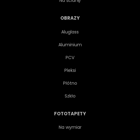
Na ścianę
CZARNY
MOSIĄDZ
OBRAZY
Aluglass
BUDOWNICZY
ZMIANA
Aluminium
ZBLIŻENIE
PRÓG
PCV
Pleksi
ŻAROWE
PRZYRZĄD
Płótno
JAZZ
LAKIER
Szkło
ŚWIATŁO
LUTNIK
FOTOTAPETY
MUZYKA
MUZYK
Na wymiar