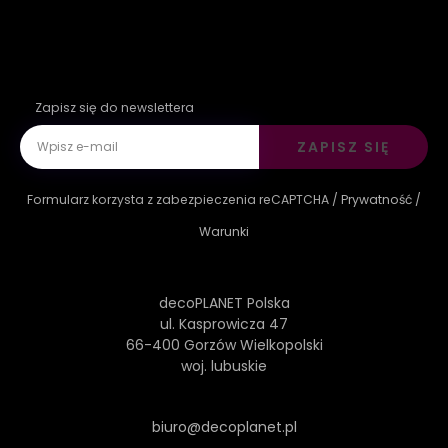
Zapisz się do newslettera
ZAPISZ SIĘ
Formularz korzysta z zabezpieczenia reCAPTCHA /
Prywatność
/
Warunki
decoPLANET Polska
ul. Kasprowicza 47
66-400 Gorzów Wielkopolski
woj. lubuskie
biuro@decoplanet.pl