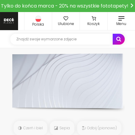
Tylko do końca marca - 20% na wszystkie fototapety!
Ulubione
Koszyk
Menu
Polska
Czerń i biel
Sepia
Odbij (pionowo)