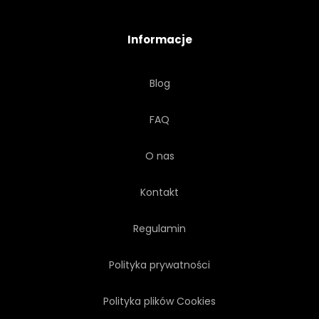
NATURALNY
STARY
Informacje
UBIEGŁY
PATYNA
Blog
POJEDYNCZY
STAL
FAQ
UŻYCIE
WYBLAKŁY
O nas
ZUŻYTY
Kontakt
Regulamin
Polityka prywatności
Polityka plików Cookies