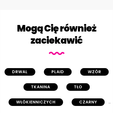
Mogą Cię również
zaciekawić
DRWAL
PLAID
WZÓR
TKANINA
TŁO
WŁÓKIENNICZYCH
CZARNY