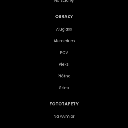
Na ścianę
PROJEKTOWAĆ
DRUKUJ
OBRAZY
Aluglass
KOSZULA
MATERIAŁ
Aluminium
PROSTY
PCV
Pleksi
Płótno
Szkło
FOTOTAPETY
Na wymiar