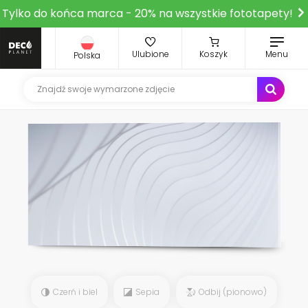
Tylko do końca marca - 20% na wszystkie fototapety!
Ulubione
Koszyk
Menu
Polska
Czerń i biel
Sepia
Odbij (pionowo)