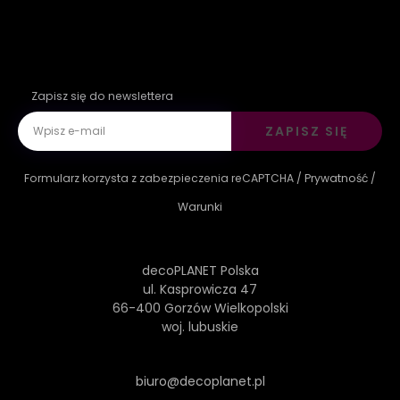
Zapisz się do newslettera
ZAPISZ SIĘ
Formularz korzysta z zabezpieczenia reCAPTCHA /
Prywatność
/
Warunki
decoPLANET Polska
ul. Kasprowicza 47
66-400 Gorzów Wielkopolski
woj. lubuskie
biuro@decoplanet.pl