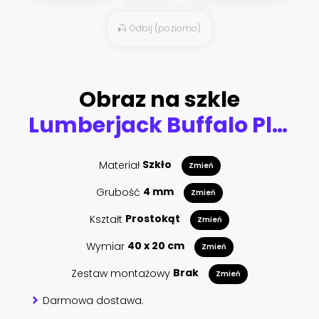
Odbij (poziomo)
Obraz na szkle
Lumberjack Buffalo Plaid Seamless Pattern. Red and Black Lumberjack
Materiał
Szkło
Zmień
Grubość
4 mm
Zmień
Kształt
Prostokąt
Zmień
Wymiar
40 x 20 cm
Zmień
Zestaw montażowy
Brak
Zmień
Darmowa dostawa.