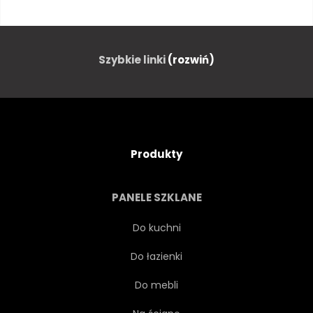
KRACIASTY
SZMATKĄ
FLANELA
CZERWONY
Szybkie linki
(rozwiń)
PLAID
TEKSTURA
WEŁNA
SPRAWDZIĆ
Produkty
WEKTOR
BEZSZWOWE
PANELE SZKLANE
DACHÓWKA
VINTAGE
Do kuchni
Do łazienki
SZKOCKI
MARYNARKA
Do mebli
RETRO
STYL
TAPETA