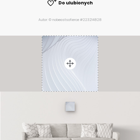
Do ulubionych
Autor: © nobeastsofierce #223214828