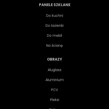
PANELE SZKLANE
PROMIEŃ
SPORT
Do kuchni
Do łazienki
TRÓJWYMIAROWY
DRUŻYNA
Do mebli
DREWNIANY
Na ścianę
OBRAZY
Aluglass
Aluminium
PCV
Pleksi