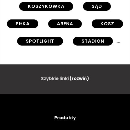
KOSZYKÓWKA
SĄD
PIŁKA
ARENA
KOSZ
SPOTLIGHT
STADION
ILUMINACJA
WYDARZENIE
KONKURENCJA
TURNIEJ
Szybkie linki
(rozwiń)
ROZRYWKA
PIĘTRO
GRA
ILUSTRACJA
Produkty
ŚWIATŁO
OŚWIETLENIE