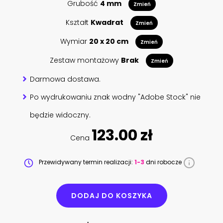
Grubość
4 mm
Zmień
Kształt
Kwadrat
Zmień
Wymiar
20 x 20 cm
Zmień
Zestaw montażowy
Brak
Zmień
Darmowa dostawa.
Po wydrukowaniu znak wodny "Adobe Stock" nie
będzie widoczny.
123.00 zł
Cena
Przewidywany termin realizacji:
1-3
dni robocze
DODAJ DO KOSZYKA