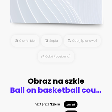
Czerń i biel
Sepia
Odbij (pionowo)
Odbij (poziomo)
Obraz na szkle
Ball on basketball court lit by spotlight, Basketball arena
Materiał
Szkło
Zmień