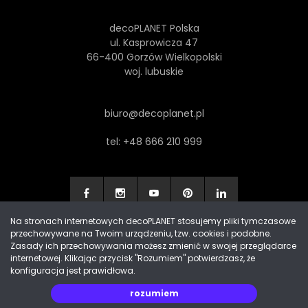
decoPLANET Polska
ul. Kasprowicza 47
66-400 Gorzów Wielkopolski
woj. lubuskie
biuro@decoplanet.pl
tel:
+48 666 210 999
Na stronach internetowych decoPLANET stosujemy pliki tymczasowe
przechowywane na Twoim urządzeniu, tzw. cookies i podobne.
Made with
by Progres Media & decoPLANET
Zasady ich przechowywania możesz zmienić w swojej przeglądarce
internetowej. Klikając przycisk "Rozumiem" potwierdzasz, że
konfiguracja jest prawidłowa.
rozumiem