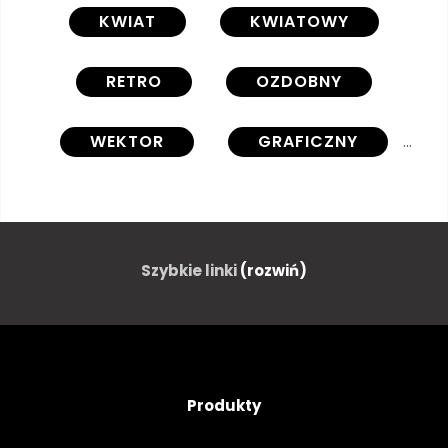
KWIAT
KWIATOWY
RETRO
OZDOBNY
WEKTOR
GRAFICZNY
LINIA
WIROWA
TŁO
ILUSTRACJA
PASTEL
Szybkie linki
(rozwiń)
PROJEKTOWAĆ
PROSTY
ŁADNY
ŚLICZNY
Produkty
STRESZCZENIE
STYL