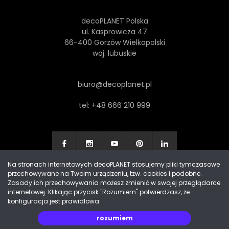
decoPLANET Polska
ul. Kasprowicza 47
66-400 Gorzów Wielkopolski
woj. lubuskie
biuro@decoplanet.pl
tel:
+48 666 210 999
Na stronach internetowych decoPLANET stosujemy pliki tymczasowe
przechowywane na Twoim urządzeniu, tzw. cookies i podobne.
Made with
by Progres Media & decoPLANET
Zasady ich przechowywania możesz zmienić w swojej przeglądarce
internetowej. Klikając przycisk "Rozumiem" potwierdzasz, że
konfiguracja jest prawidłowa.
rozumiem