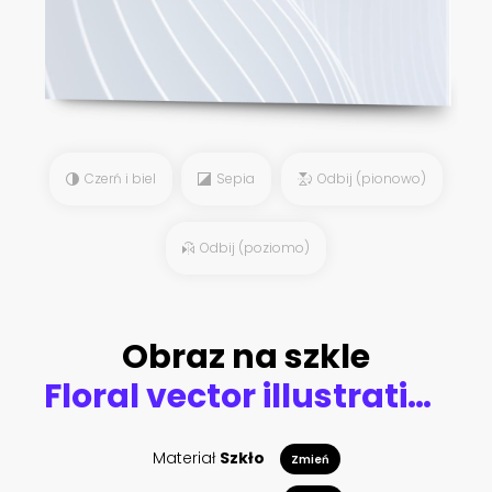
Czerń i biel
Sepia
Odbij (pionowo)
Odbij (poziomo)
Obraz na szkle
Floral vector illustration with flowers rustic pretty style
Materiał
Szkło
Zmień