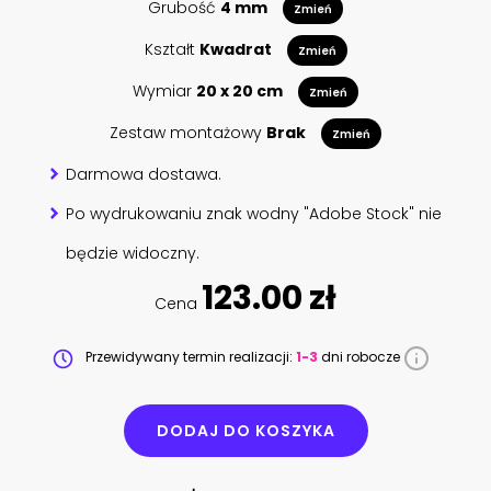
Grubość
4 mm
Zmień
Kształt
Kwadrat
Zmień
Wymiar
20 x 20 cm
Zmień
Zestaw montażowy
Brak
Zmień
Darmowa dostawa.
Po wydrukowaniu znak wodny "Adobe Stock" nie
będzie widoczny.
123.00 zł
Cena
Przewidywany termin realizacji:
1-3
dni robocze
DODAJ DO KOSZYKA