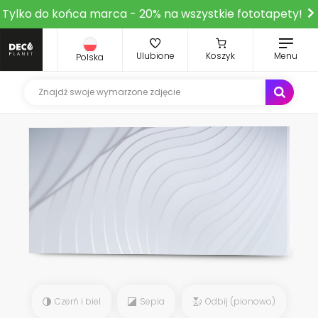
Tylko do końca marca - 20% na wszystkie fototapety!
Ulubione
Koszyk
Menu
Polska
Czerń i biel
Sepia
Odbij (pionowo)