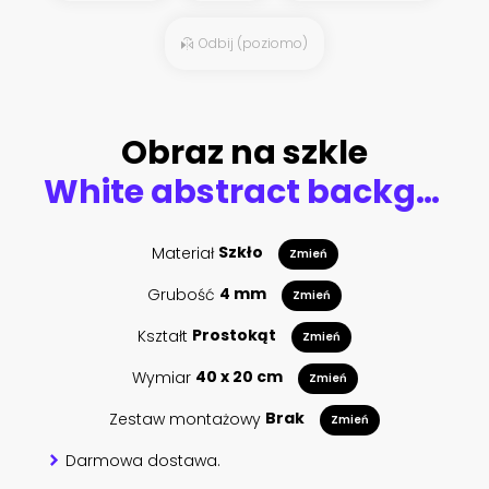
Odbij (poziomo)
Obraz na szkle
White abstract background with balls and black lines. 3d illustration, 3d rendering.
Materiał
Szkło
Zmień
Grubość
4 mm
Zmień
Kształt
Prostokąt
Zmień
Wymiar
40 x 20 cm
Zmień
Zestaw montażowy
Brak
Zmień
Darmowa dostawa.