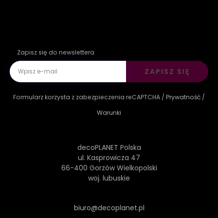
Zapisz się do newslettera
ZAPISZ SIĘ
Formularz korzysta z zabezpieczenia reCAPTCHA /
Prywatność
/
Warunki
decoPLANET Polska
ul. Kasprowicza 47
66-400 Gorzów Wielkopolski
woj. lubuskie
biuro@decoplanet.pl