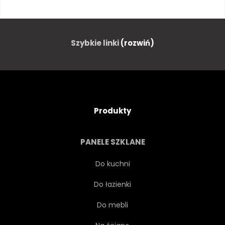
BIAŁY
CZARNY
LINIA
TAŚMY
PIŁKA
KOŁO
Szybkie linki
(rozwiń)
OKRĄGŁY
KSZTAŁT
WZÓR
GEOMETRIA
Produkty
GRAFICZNY
PROJEKTOWAĆ
PANELE SZKLANE
UKOŚNY
PASY
Do kuchni
Do łazienki
SKOŚNY
ELEMENT
Do mebli
LINIOWY
LINIOWANE