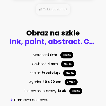
Odbij (poziomo)
Obraz na szkle
Ink, paint, abstract. Closeup of the painting. Colorful abstract painting background. Highly-textured oil paint. High quality details. Alcohol ink modern abstract painting, modern contemporary art.
Materiał
Szkło
Zmień
Grubość
4 mm
Zmień
Kształt
Prostokąt
Zmień
Wymiar
40 x 20 cm
Zmień
Zestaw montażowy
Brak
Zmień
Darmowa dostawa.