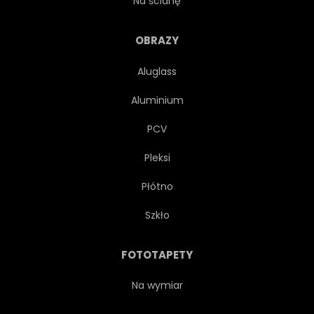
Na ścianę
KOLOR
SZTUKA
OBRAZY
Aluglass
ARTYSTA
ARTYSTYCZNY
Aluminium
GRAFIKA
TŁO
PCV
Pleksi
CZARNY
SZCZOTKA
Płótno
PŁÓTNIE
CHMURA
Szkło
KOLOR
WSPÓŁCZESNY
FOTOTAPETY
KREATYWNYCH
OZDOBA
Na wymiar