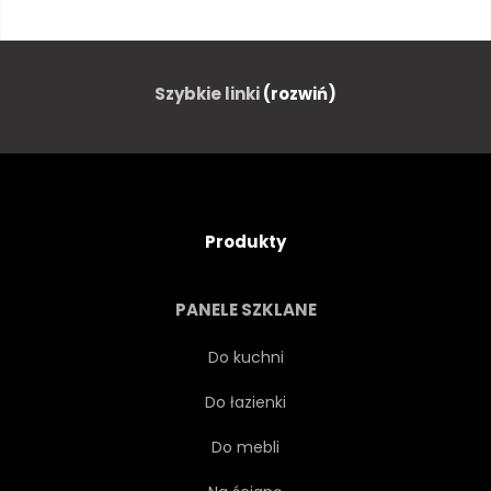
MARMUR
ŚNIEG
WZÓR
ŚCIANA
Szybkie linki
(rozwiń)
MAKRO
LÓD
OWAD
ZIMNY
OPOKA
Produkty
POWIERZCHNIA
ZBLIŻENIE
PANELE SZKLANE
NIEBIESKI
TEKSTUROWANEJ
Do kuchni
Do łazienki
MROŻONE
TŁO
Do mebli
STARY
PAPIER