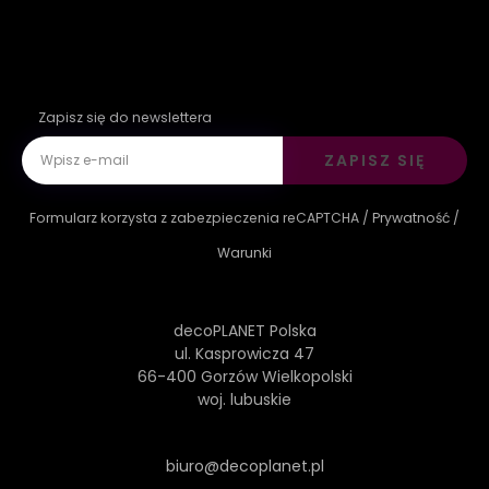
Zapisz się do newslettera
ZAPISZ SIĘ
Formularz korzysta z zabezpieczenia reCAPTCHA /
Prywatność
/
Warunki
decoPLANET Polska
ul. Kasprowicza 47
66-400 Gorzów Wielkopolski
woj. lubuskie
biuro@decoplanet.pl