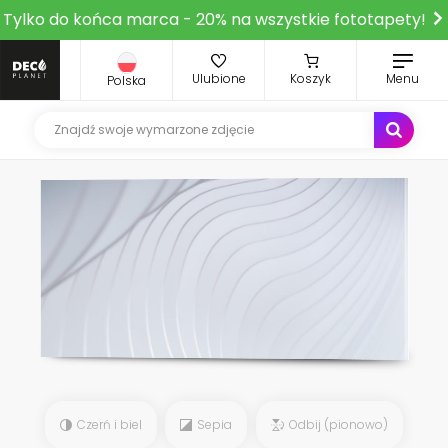
Tylko do końca marca - 20% na wszystkie fototapety!
Ulubione
Koszyk
Menu
Polska
Czerń i biel
Sepia
Odbij (pionowo)