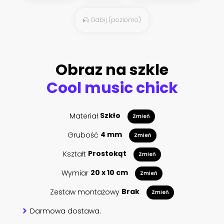
Odbij (poziomo)
Obraz na szkle
Cool music chick
Materiał
Szkło
Zmień
Grubość
4 mm
Zmień
Kształt
Prostokąt
Zmień
Wymiar
20 x 10 cm
Zmień
Zestaw montażowy
Brak
Zmień
Darmowa dostawa.