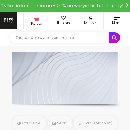
Tylko do końca marca - 20% na wszystkie fototapety!
Ulubione
Koszyk
Menu
Polska
Czerń i biel
Sepia
Odbij (pionowo)