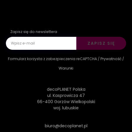
Zapisz się do newslettera
ZAPISZ SIĘ
Formularz korzysta z zabezpieczenia reCAPTCHA /
Prywatność
/
Warunki
decoPLANET Polska
ul. Kasprowicza 47
66-400 Gorzów Wielkopolski
woj. lubuskie
biuro@decoplanet.pl