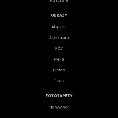
Na ścianę
WIELKANOC
OBRAZY
Aluglass
STRONIE INTERNETOWEJ
Aluminium
GRACZ
PUSZYSTY
PCV
Pleksi
KRESKÓWKA
ILUSTRACJA
Płótno
HUMOR
HUMOR
Szkło
ŚMIESZNE
CHROM
FOTOTAPETY
BŁYSZCZĄCY
NOWORODEK
Na wymiar