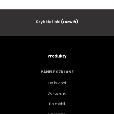
LOGA
WEKTOR
IKONA
WIDMA
Szybkie linki
(rozwiń)
ANALIZATOR
STUDIO
ZABAWNY
PRODUCENT
Produkty
POBRAĆ
SŁUCHANIA
PANELE SZKLANE
STEREO
CHŁODNY
Do kuchni
Do łazienki
ŁADNY
ŻÓŁTY
Do mebli
ODCIENIE
ODBICIE