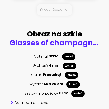
Odbij (poziomo)
Obraz na szkle
Glasses of champagne and strawberry with chocolate set. Watercolor hand drawn illustration, isolated on white background
Materiał
Szkło
Zmień
Grubość
4 mm
Zmień
Kształt
Prostokąt
Zmień
Wymiar
40 x 20 cm
Zmień
Zestaw montażowy
Brak
Zmień
Darmowa dostawa.