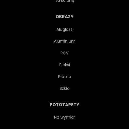
Na ścianę
WESELE
KIELISZEK DO WINA
OBRAZY
Aluglass
ROMANTYCZNY
LATO
Aluminium
DESER
WAKACJE
PCV
Pleksi
ŚWIĘTOWAĆ
SŁODKI
Płótno
BĄBELEK
KRYSZTAŁ
Szkło
ZŁOTO
URODZINY
FOTOTAPETY
BAR
BĄBELEK
Na wymiar