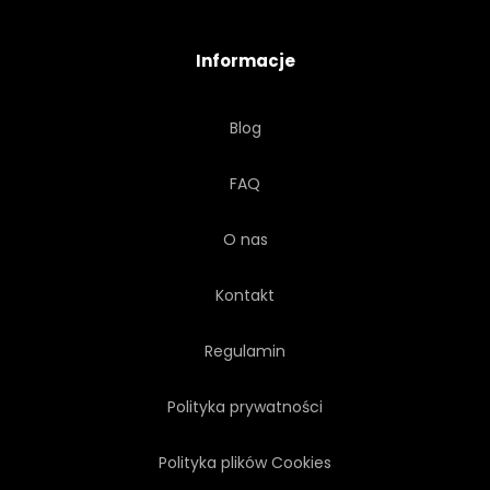
SMACZNY
AKWARELA
Informacje
ILUSTRACJA
SZYKOWNY
Blog
SEKSOWNY
PARADA
FAQ
STYL
CZEKOLADA
O nas
Kontakt
Regulamin
Polityka prywatności
Polityka plików Cookies