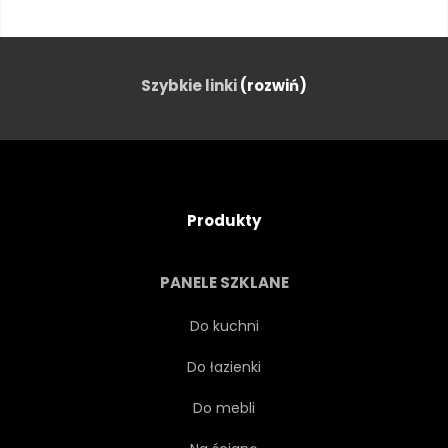
BIAŁY
NAPÓJ
TŁO
KOKTAJL
MUSUJĄCE
Szybkie linki
(rozwiń)
ALKOHOL
OWOC
PARTY
NAPOJE
Produkty
ZBLIŻENIE
CZERWONY
PANELE SZKLANE
CELEBRACJA
JEDZENIE
Do kuchni
Do łazienki
JAGODA
ROCZNICA
Do mebli
PŁYN
LUKSUS