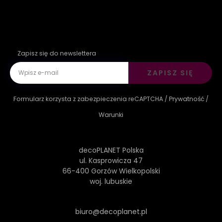
Zapisz się do newslettera
ZAPISZ SIĘ
Formularz korzysta z zabezpieczenia reCAPTCHA /
Prywatność
/
Warunki
decoPLANET Polska
ul. Kasprowicza 47
66-400 Gorzów Wielkopolski
woj. lubuskie
biuro@decoplanet.pl