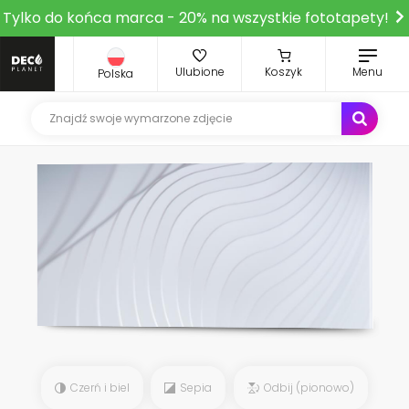
Tylko do końca marca - 20% na wszystkie fototapety!
Ulubione
Koszyk
Menu
Polska
Czerń i biel
Sepia
Odbij (pionowo)