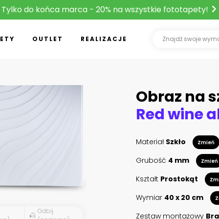
Tylko do końca marca - 20% na wszystkie fototapety!
ETY
OUTLET
REALIZACJE
Obraz na s
Materiał
Szkło
Zmień
Grubość
4 mm
Zmień
Kształt
Prostokąt
Zm
Wymiar
40 x 20 cm
Z
Odbij
Zestaw montażowy
Bra