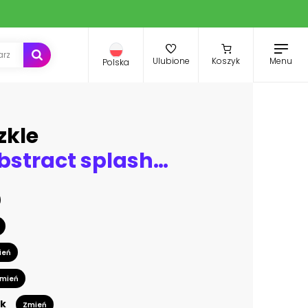
Menu
Ulubione
Koszyk
Polska
zkle
Red wine abstract splash shape on white background
ień
mień
k
Zmień