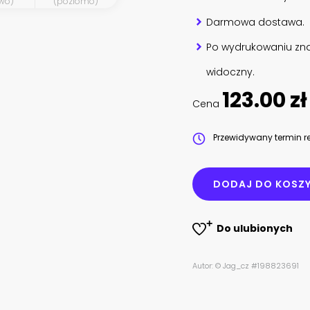
wo)
(poziomo)
Darmowa dostawa.
Po wydrukowaniu zna
widoczny.
123.00 zł
Cena
Przewidywany termin re
DODAJ DO KOSZ
Do ulubionych
Autor: © Jag_cz #198823691