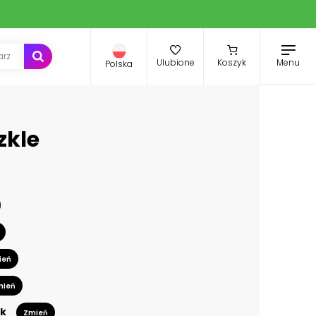
Menu
Ulubione
Koszyk
Polska
zkle
ień
mień
k
Zmień