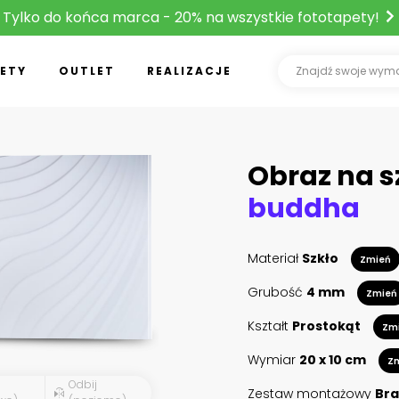
Tylko do końca marca - 20% na wszystkie fototapety!
ETY
OUTLET
REALIZACJE
Obraz na s
buddha
Materiał
Szkło
Zmień
Grubość
4 mm
Zmień
Kształt
Prostokąt
Zm
Wymiar
20 x 10 cm
Z
Odbij
Zestaw montażowy
Bra