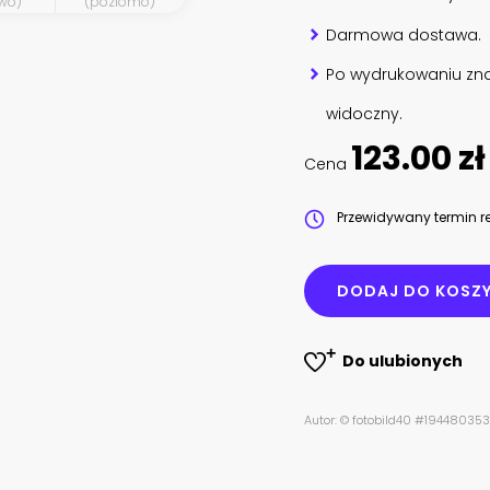
wo)
(poziomo)
Darmowa dostawa.
Po wydrukowaniu zna
widoczny.
123.00 zł
Cena
Przewidywany termin re
DODAJ DO KOSZ
Do ulubionych
Autor: © fotobild40 #194480353