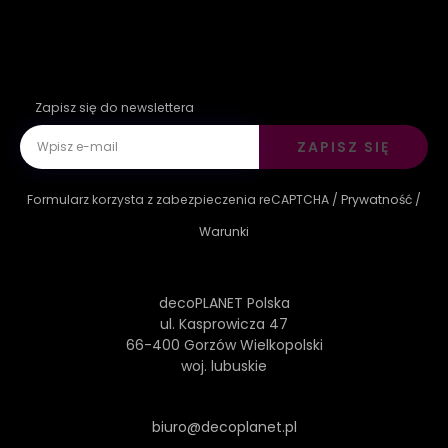
Zapisz się do newslettera
ZAPISZ SIĘ
Formularz korzysta z zabezpieczenia reCAPTCHA /
Prywatność
/
Warunki
decoPLANET Polska
ul. Kasprowicza 47
66-400 Gorzów Wielkopolski
woj. lubuskie
biuro@decoplanet.pl