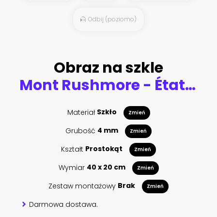
Odbij (poziomo)
Obraz na szkle
Mont Rushmore - États Unis - monument - symbole - américain - USA - sculpture - amérique
Materiał
Szkło
Zmień
Grubość
4 mm
Zmień
Kształt
Prostokąt
Zmień
Wymiar
40 x 20 cm
Zmień
Zestaw montażowy
Brak
Zmień
Darmowa dostawa.