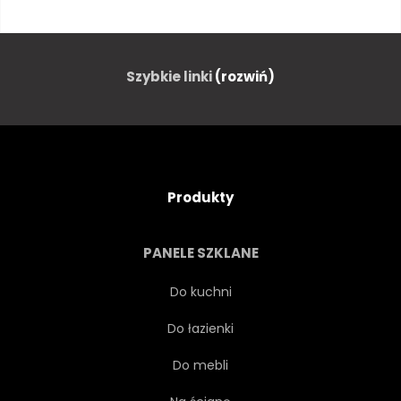
UNITED STATES
UNITED STATES
RZEŻBA
Szybkie linki
(rozwiń)
AMERYKA
MEMORIAŁ
HISTORIA
WASZYNGTON
Produkty
ROOSEVELT
LINCOLN
PANELE SZKLANE
CHARAKTER
ZABYTKOWY
Do kuchni
Do łazienki
SŁAWNY
SŁOŃCE
Do mebli
GŁAZ
DAKOTA