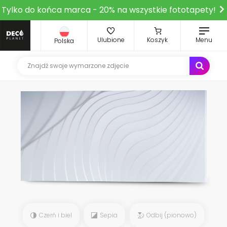
Tylko do końca marca - 20% na wszystkie fototapety!
Ulubione
Koszyk
Menu
Polska
Czerń i biel
Sepia
Odbij (pionowo)