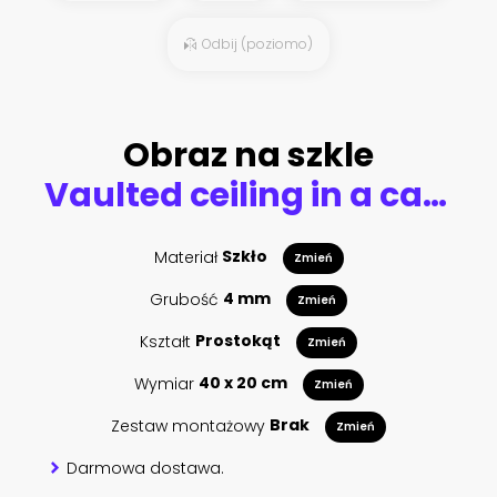
Odbij (poziomo)
Obraz na szkle
Vaulted ceiling in a cathedral
Materiał
Szkło
Zmień
Grubość
4 mm
Zmień
Kształt
Prostokąt
Zmień
Wymiar
40 x 20 cm
Zmień
Zestaw montażowy
Brak
Zmień
Darmowa dostawa.