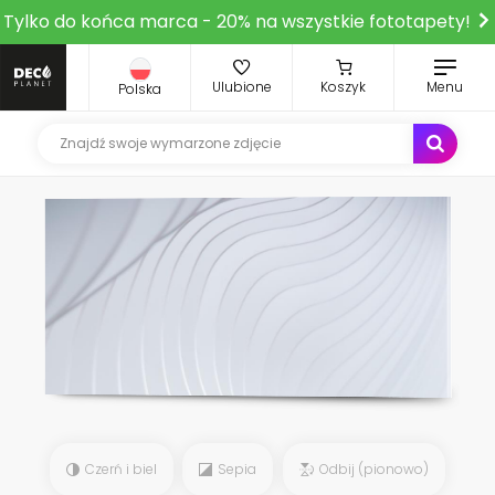
Tylko do końca marca - 20% na wszystkie fototapety!
Ulubione
Koszyk
Menu
Polska
Czerń i biel
Sepia
Odbij (pionowo)