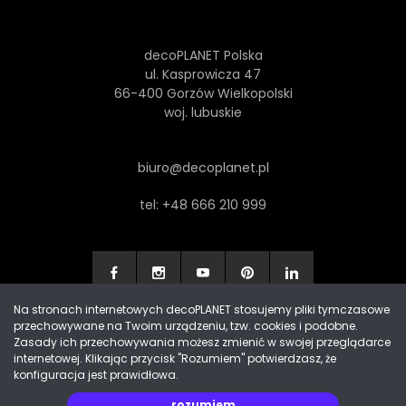
decoPLANET Polska
ul. Kasprowicza 47
66-400 Gorzów Wielkopolski
woj. lubuskie
biuro@decoplanet.pl
tel:
+48 666 210 999
Na stronach internetowych decoPLANET stosujemy pliki tymczasowe
przechowywane na Twoim urządzeniu, tzw. cookies i podobne.
Made with
by Progres Media & decoPLANET
Zasady ich przechowywania możesz zmienić w swojej przeglądarce
internetowej. Klikając przycisk "Rozumiem" potwierdzasz, że
konfiguracja jest prawidłowa.
rozumiem