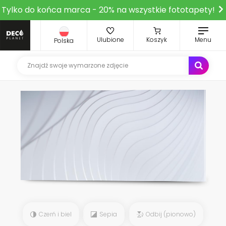
Tylko do końca marca - 20% na wszystkie fototapety!
Ulubione
Koszyk
Menu
Polska
Czerń i biel
Sepia
Odbij (pionowo)