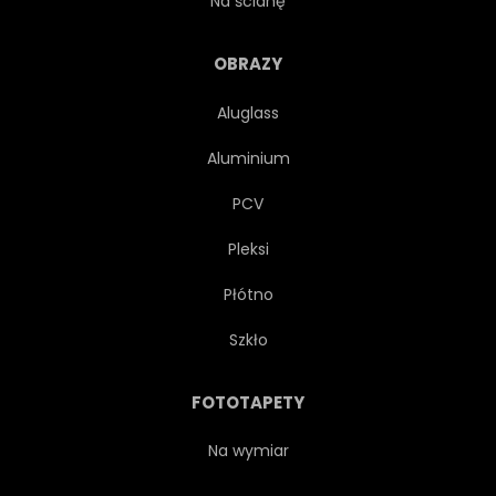
Na ścianę
FILIŻANKA
TROFEUM
OBRAZY
Aluglass
ODZNAKA
PLASTER
Aluminium
PROJEKTOWAĆ
ZESTAW
PCV
Pleksi
ZBIORY
WYKOŃCZENIE
Płótno
WYŚCIG
SANKI
Szkło
PRZESUWAJĄCY SIĘ
FOTOTAPETY
DZIAŁALNOŚĆ
OŚRODKI
Na wymiar