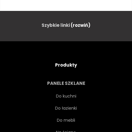
DRUŻYNA
LEKKOATLETKA
GRACZ
PUNKTACJI
Szybkie linki
(rozwiń)
SKAKANIE
STUNT MOTOCYKLOWY
Produkty
TURNIEJ
MARYNARKA
PANELE SZKLANE
STRAŻNIK
NARCIARSKI
Do kuchni
Do łazienki
SNOWBOARD
MASZT
Do mebli
POLARNYCH
MISTRZ