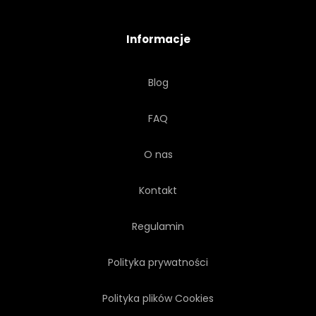
BAW SIĘ DOBRZE
RUCH
Informacje
EKWIPUNEK
WEKTOR
Blog
MASKOTKA
TOŻSAMOŚCI
FAQ
LOGA
IKONA
O nas
Kontakt
Regulamin
Polityka prywatności
Polityka plików Cookies