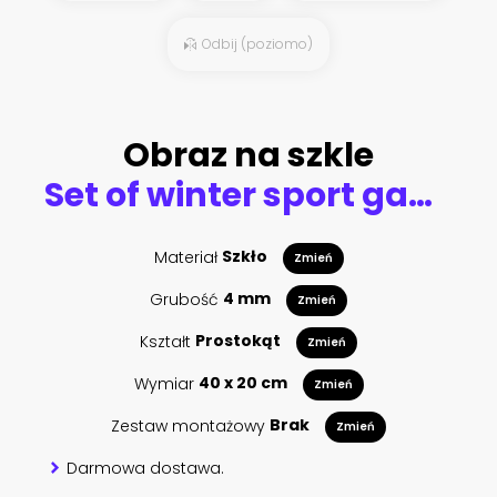
Odbij (poziomo)
Obraz na szkle
Set of winter sport games badge
Materiał
Szkło
Zmień
Grubość
4 mm
Zmień
Kształt
Prostokąt
Zmień
Wymiar
40 x 20 cm
Zmień
Zestaw montażowy
Brak
Zmień
Darmowa dostawa.