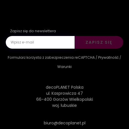
Zapisz się do newslettera
ZAPISZ SIĘ
Formularz korzysta z zabezpieczenia reCAPTCHA /
Prywatność
/
Warunki
decoPLANET Polska
ul. Kasprowicza 47
66-400 Gorzów Wielkopolski
woj. lubuskie
biuro@decoplanet.pl