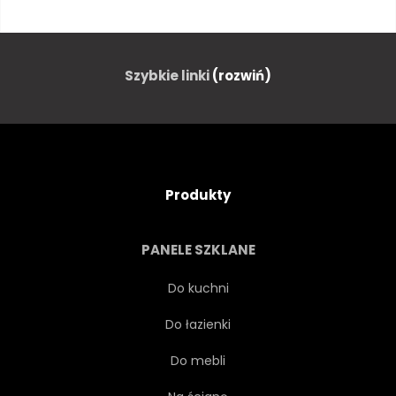
KOLOR
KWIATOWY
BUKIET
ROŚLINA
Szybkie linki
(rozwiń)
KWITNĄĆ
TEKSTURA
WZÓR
SPRĘŻYNA
Produkty
NATURALNY
ŚWIEŻY
PANELE SZKLANE
JASNY
ROMANTYCZNY
Do kuchni
Do łazienki
ROMANTYCZNE
FLORA
Do mebli
KWIAT
WESELE
ROSE