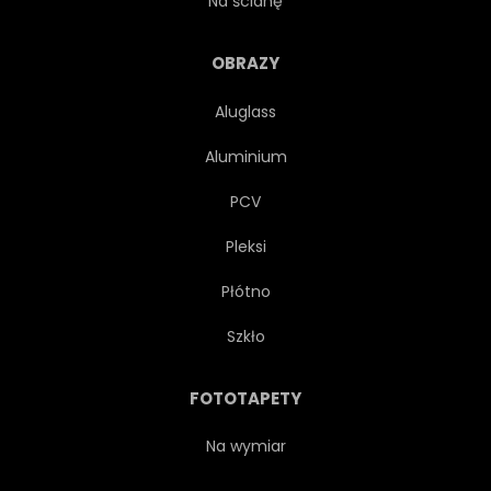
Na ścianę
ROSE
LATO
OZDOBA
OBRAZY
Aluglass
OZDOBNY
OGRÓD
Aluminium
UKŁAD
PROJEKTOWAĆ
PCV
Pleksi
VALENTINE
DUŻO
Płótno
Szkło
FOTOTAPETY
Na wymiar