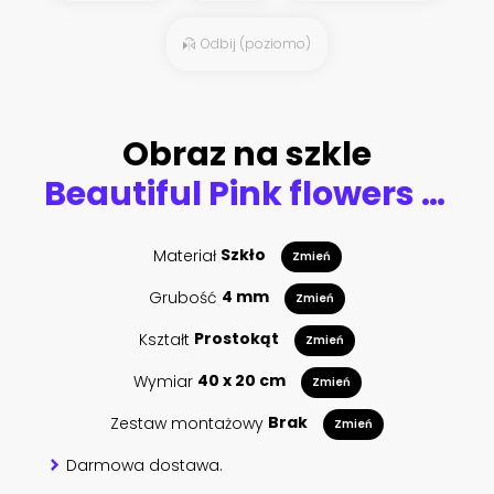
Odbij (poziomo)
Obraz na szkle
Beautiful Pink flowers background
Materiał
Szkło
Zmień
Grubość
4 mm
Zmień
Kształt
Prostokąt
Zmień
Wymiar
40 x 20 cm
Zmień
Zestaw montażowy
Brak
Zmień
Darmowa dostawa.