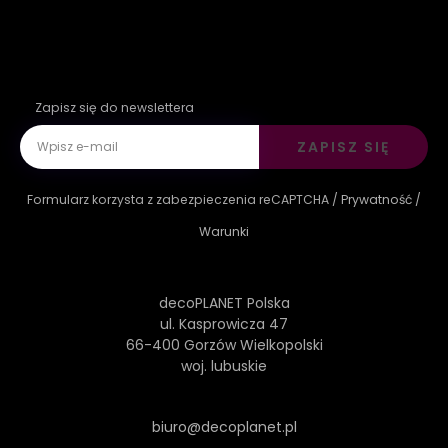
Zapisz się do newslettera
ZAPISZ SIĘ
Formularz korzysta z zabezpieczenia reCAPTCHA /
Prywatność
/
Warunki
decoPLANET Polska
ul. Kasprowicza 47
66-400 Gorzów Wielkopolski
woj. lubuskie
biuro@decoplanet.pl