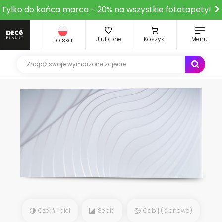
Tylko do końca marca - 20% na wszystkie fototapety!
Ulubione
Koszyk
Menu
Polska
Czerń i biel
Sepia
Odbij (pionowo)