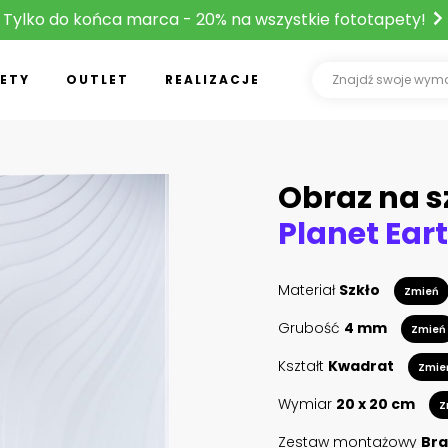
Tylko do końca marca - 20% na wszystkie fototapety!
ETY
OUTLET
REALIZACJE
Obraz na s
Materiał
Szkło
Zmień
Grubość
4 mm
Zmień
Kształt
Kwadrat
Zmie
Wymiar
20 x 20 cm
Z
Zestaw montażowy
Bra