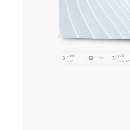
Czerń i
Odbij
Sepia
biel
(piono