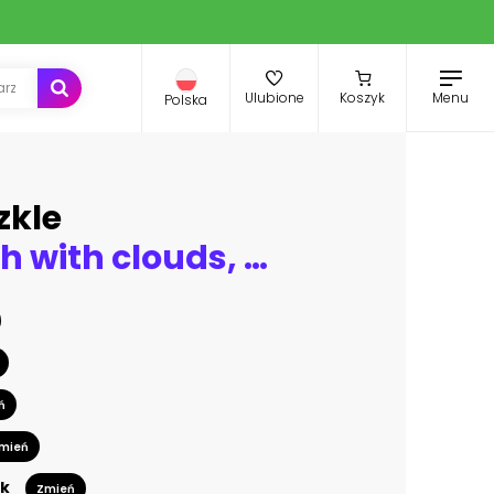
Menu
Ulubione
Koszyk
Polska
zkle
Planet Earth with clouds, Europe and part of Asia and Africa - Pianeta Terra con nuvole, Europa e parte di Asia e Africa
ń
mień
k
Zmień