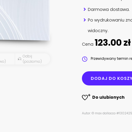
Darmowa dostawa.
Po wydrukowaniu zna
widoczny.
123.00 zł
Cena
Odbij
Przewidywany termin re
wo)
(poziomo)
DODAJ DO KOSZ
Do ulubionych
Autor: © max dallocco #130242