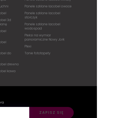
kuchni
Panele szklane lacobel owoce
obel
Panele szklane lacobel
storczyk
obel 3d
cianę
Panele szklane lacobel
wodospad
obel
Pleksi na wymiar
panoramiczne Nowy Jork
obel
Plexi
obel do
Tanie fototapety
cobel drewno
cobel kawa
era
ZAPISZ SIĘ