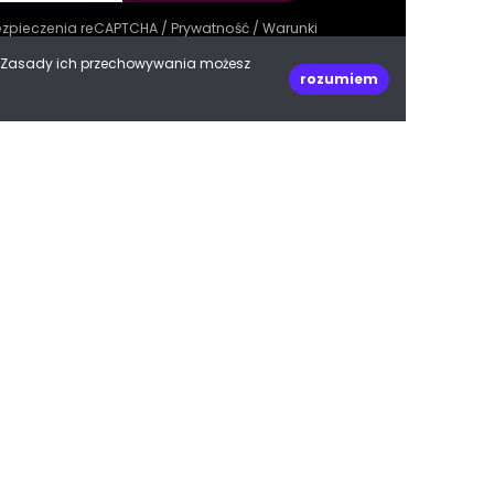
bezpieczenia reCAPTCHA /
Prywatność
/
Warunki
e. Zasady ich przechowywania możesz
rozumiem
decoPLANET Polska
ul. Kasprowicza 47
66-400 Gorzów Wielkopolski
woj. lubuskie
Do góry
biuro@decoplanet.pl
tel:
+48 666 210 999
e with
by Progres Media & decoPLANET