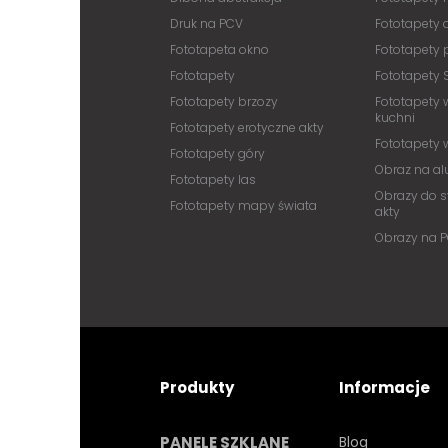
Druk na PCV
Fototapety
Fototapeta okno
Fototapety 
Fototapety
Fototapety 
Fototapety brzozy
Fototapety 
kuchni
Fototapety erotyczne akty
Fototapety
Fototapety góry
Obraz na a
Fototapety las
Obrazy do s
Fototapety mapy świata
akty
Obrazy na 
Produkty
Informacje
PANELE SZKLANE
Blog