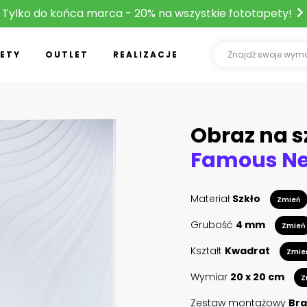
Tylko do końca marca - 20% na wszystkie fototapety!
ETY
OUTLET
REALIZACJE
Obraz na s
Materiał
Szkło
Zmień
Grubość
4 mm
Zmień
Kształt
Kwadrat
Zmie
Wymiar
20 x 20 cm
Z
Zestaw montażowy
Bra