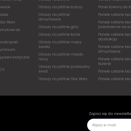
 owoce
Obrazy na płótnie brzozy
Panel ścienny do 
plaża
Obrazy na płótnie
Panele szklane lac
dmuchawce
Star Wars
Panele szklane lac
Obrazy na płótnie góry
przestrzenne na ś
winylowe do
Obrazy na płótnie konie
Panele szklane lac
abstrakcja
 wodospad
Obrazy na płótnie mapy
świata
Panele szklane lac
luminium
dmuchawce
Obrazy na płótnie miasto
ypialni erotyczne
nocą
Panele szklane lac
łazienki
Obrazy na płótnie podwodny
PCV
świat
Panele szklane la
Obrazy na płótnie Star Wars
Panele szklane la
Zapisz się do newslett