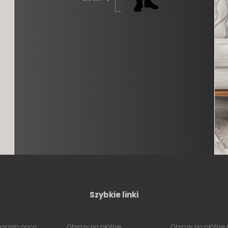
Szybkie linki
miasto nocą
Obrazy na płótnie
Obrazy na płótnie 