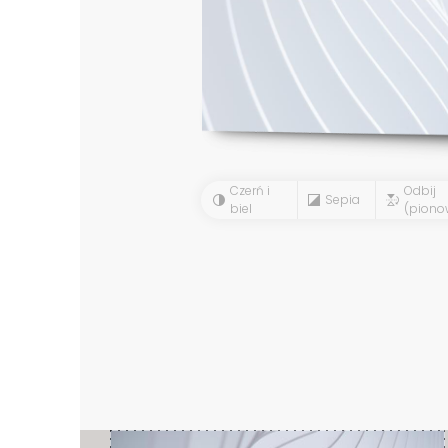
Czerń i
Odbij
Sepia
biel
(piono