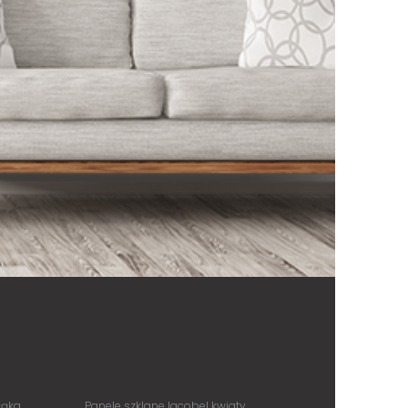
łąka
Panele szklane lacobel kwiaty