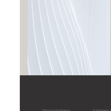
Dibond abstrakcja
Fototapety 