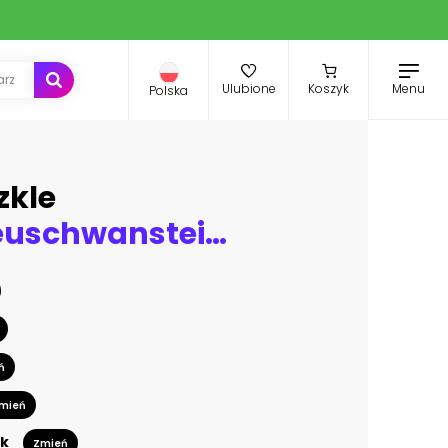
Menu
Ulubione
Koszyk
Polska
zkle
Famous Neuschwanstein Castle with scenic mountain landscape near Füssen, Bavaria, Germany
ń
mień
k
Zmień