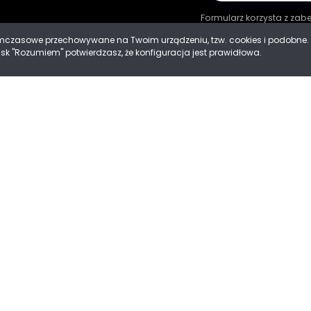
Formularz korzysta z za
tymczasowe przechowywane na Twoim urządzeniu, tzw. cookies i podobn
cisk "Rozumiem" potwierdzasz, że konfiguracja jest prawidłowa.
ności
 Cookies
Mad