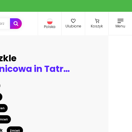
Menu
Ulubione
Koszyk
Polska
zkle
Hala Gasienicowa in Tatra Mountains - panorama
ień
mień
k
Zmień