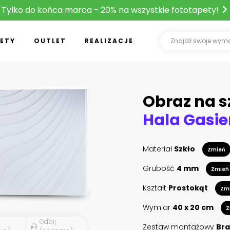
Tylko do końca marca - 20% na wszystkie fototapety!
ETY
OUTLET
REALIZACJE
Obraz na s
Materiał
Szkło
Zmień
Grubość
4 mm
Zmień
Kształt
Prostokąt
Zm
Wymiar
40 x 20 cm
Z
Odbij
Zestaw montażowy
Bra