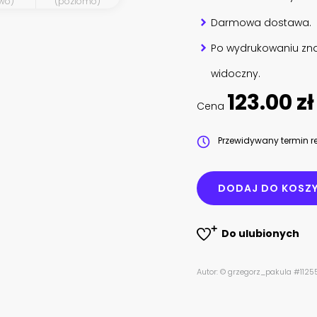
wo)
(poziomo)
Darmowa dostawa.
Po wydrukowaniu zna
widoczny.
123.00 zł
Cena
Przewidywany termin re
DODAJ DO KOSZ
Do ulubionych
Autor: © grzegorz_pakula #112