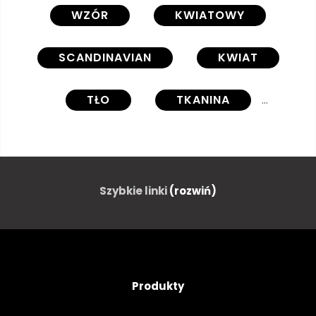
WZÓR
KWIATOWY
SCANDINAVIAN
KWIAT
TŁO
TKANINA
WEKTOR
PROJEKTOWAĆ
WŁÓKIENNICZYCH
Szybkie linki
(rozwiń)
BEZSZWOWE
SZTUKA
SPRĘŻYNA
DRUKUJ
Produkty
KURTYNA
TAPETA