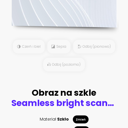
Czerń i biel
Sepia
Odbij (pionowo)
Odbij (poziomo)
Obraz na szkle
Seamless bright scandinavian floral pattern
Materiał
Szkło
Zmień