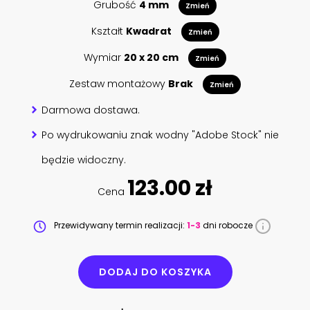
Grubość
4 mm
Zmień
Kształt
Kwadrat
Zmień
Wymiar
20 x 20 cm
Zmień
Zestaw montażowy
Brak
Zmień
Darmowa dostawa.
Po wydrukowaniu znak wodny "Adobe Stock" nie
będzie widoczny.
123.00 zł
Cena
Przewidywany termin realizacji:
1-3
dni robocze
DODAJ DO KOSZYKA