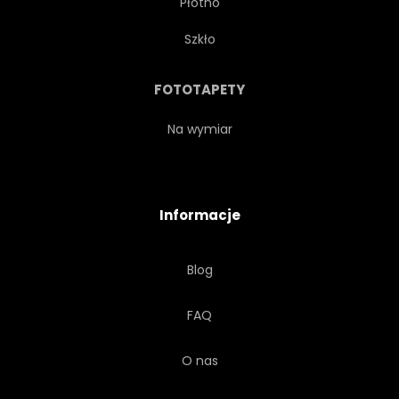
Płótno
STOKROTKA
OKŁADKA
Szkło
ILUSTRACJA
OGRÓD
FOTOTAPETY
KOLOR
RETRO
Na wymiar
GRAFICZNY
RĘKA
Informacje
ORNAMENT
GAŁĄŹ
Blog
KWIAT
DACHÓWKA
FAQ
JAGODA
BAZGROŁY
O nas
BIOS
ORGANICZNY