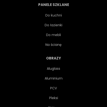
PANELE SZKLANE
PAPIER
SKANDYNAWIA
Do kuchni
Do łazienki
LATO
NOTATNIK
Do mebli
OZDOBA
WYSTRÓJ
Na ścianę
STRESZCZENIE
NATURA
OBRAZY
Aluglass
ELEMENT
KOLOROWY
Aluminium
KWITNĄĆ
ROŚLINA
PCV
Pleksi
STYL
JEDWAB