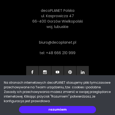
decoPLANET Polska
ul. Kasprowicza 47
66-400 Gorzów Wielkopolski
woj. lubuskie
biuro@decoplanet.pl
tel:
+48 666 210 999
Na stronach internetowych decoPLANET stosujemy pliki tymczasowe
przechowywane na Twoim urządzeniu, tzw. cookies i podobne.
Made with
by Progres Media & decoPLANET
Zasady ich przechowywania możesz zmienić w swojej przeglądarce
internetowej. Klikając przycisk "Rozumiem" potwierdzasz, że
konfiguracja jest prawidłowa.
rozumiem