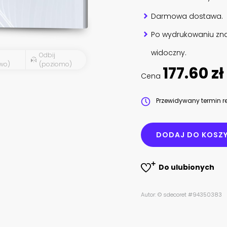
Darmowa dostawa.
Po wydrukowaniu zna
widoczny.
Odbij
wo)
(poziomo)
177.60 zł
Cena
Przewidywany termin re
DODAJ DO KOSZ
Do ulubionych
Autor: © sdecoret #94350383