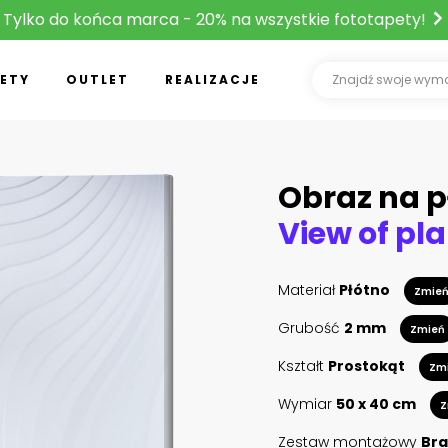
Tylko do końca marca - 20% na wszystkie fototapety!
ETY
OUTLET
REALIZACJE
Obraz na p
View of pl
Materiał
Płótno
Zmie
Grubość
2 mm
Zmień
Kształt
Prostokąt
Zm
Wymiar
50 x 40 cm
Z
Zestaw montażowy
Bra