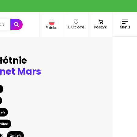
Menu
Ulubione
Koszyk
Polska
łótnie
anet Mars
ń
ień
mień
k
Zmień