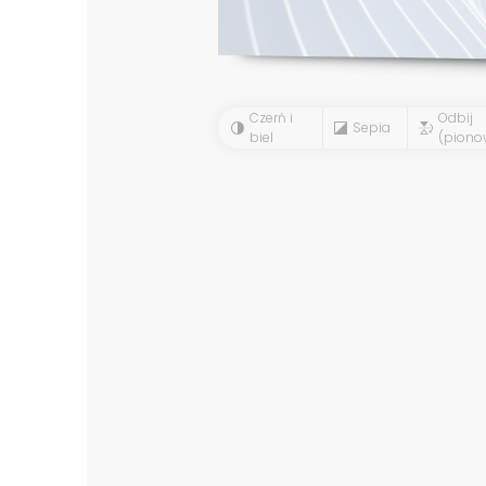
Czerń i
Odbij
Sepia
biel
(piono