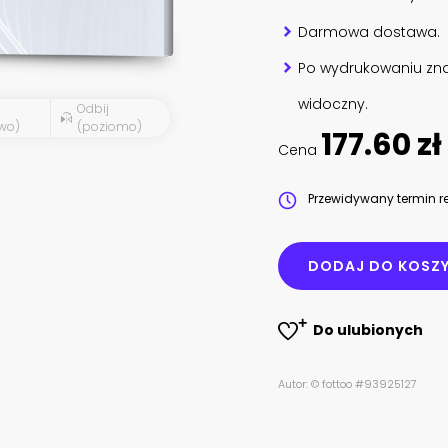
Darmowa dostawa.
Po wydrukowaniu zna
widoczny.
Odbij
wo)
(poziomo)
177.60 zł
Cena
Przewidywany termin re
DODAJ DO KOSZ
Do ulubionych
Autor: © fottoo #93925127