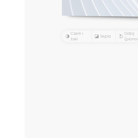
Czerń i
Odbij
Sepia
biel
(piono