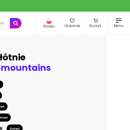
Menu
Ulubione
Koszyk
Polska
łótnie
 mountains
ń
ień
mień
k
Zmień