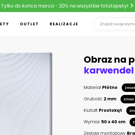
Tylko do końca marca - 20% na wszystkie fototapety!
ETY
OUTLET
REALIZACJE
Obraz na p
karwendel
Materiał
Płótno
Zmie
Grubość
2 mm
Zmień
Kształt
Prostokąt
Zm
Wymiar
50 x 40 cm
Z
Zestaw montażowy
Bra