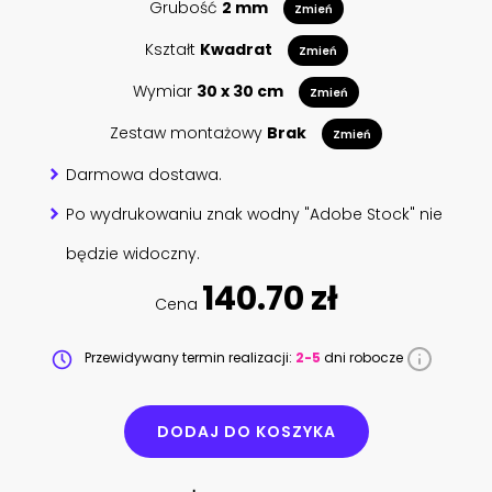
Grubość
2 mm
Zmień
Kształt
Kwadrat
Zmień
Wymiar
30 x 30 cm
Zmień
Zestaw montażowy
Brak
Zmień
Darmowa dostawa.
Po wydrukowaniu znak wodny "Adobe Stock" nie
będzie widoczny.
140.70 zł
Cena
Przewidywany termin realizacji:
2-5
dni robocze
DODAJ DO KOSZYKA