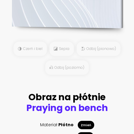
Czerń i biel
Sepia
Odbij (pionowo)
Odbij (poziomo)
Obraz na płótnie
Praying on bench
Materiał
Płótno
Zmień