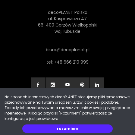
decoPLANET Polska
ul. Kasprowicza 47
66-400 Gorzów Wielkopolski
woj. lubuskie
biuro@decoplanet.pl
tel:
+48 666 210 999
Na stronach internetowych decoPLANET stosujemy pliki tymczasowe
przechowywane na Twoim urządzeniu, tzw. cookies i podobne.
Made with
by Progres Media & decoPLANET
Zasady ich przechowywania możesz zmienić w swojej przeglądarce
internetowej. Klikając przycisk "Rozumiem" potwierdzasz, że
konfiguracja jest prawidłowa.
rozumiem