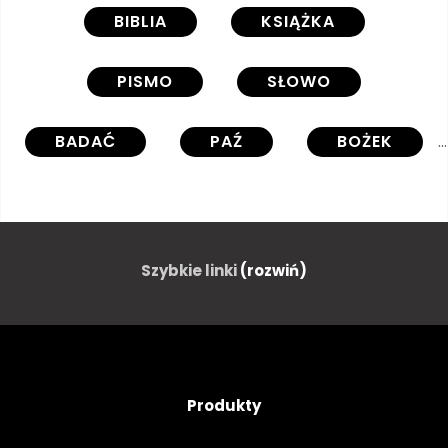
BIBLIA
KSIĄŻKA
PISMO
SŁOWO
BADAĆ
PAŹ
BOŻEK
JEZUS CHRYSTUS
LORD
CHRZEŚCIJAŃSKI
JASNY
Szybkie linki
(rozwiń)
POŚWIATA
ŚWIATŁO
MĘŻCZYZNA
MODLITWA
Produkty
PRAY
KULT
RELIGIA