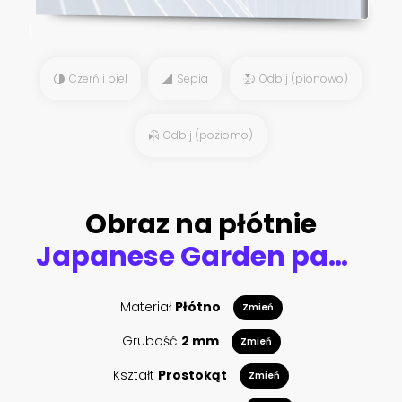
Czerń i biel
Sepia
Odbij (pionowo)
Odbij (poziomo)
Obraz na płótnie
Japanese Garden panoramic view
Materiał
Płótno
Zmień
Grubość
2 mm
Zmień
Kształt
Prostokąt
Zmień