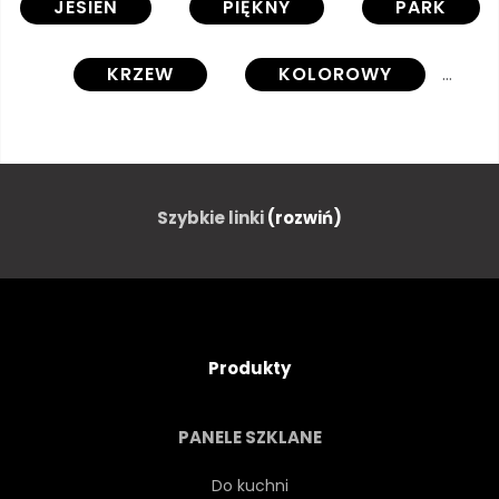
JESIEŃ
PIĘKNY
PARK
KRZEW
KOLOROWY
OGRÓD
ZIELONY
SIELANKOWY
JAPONIA
Szybkie linki
(rozwiń)
JAPOŃSKI
PANORAMICZNY
STAWY
CZERWONY
Produkty
LIŚĆ
ODBICIE
PANELE SZKLANE
DROGA
DRZEWA
Do kuchni