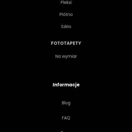
Pleksi
IKONA
DZIAŁALNOŚĆ
Płótno
KONKURENCJA
LATAJĄCY
Szkło
GRAFICZNY
GORĄCY
FOTOTAPETY
ZNAK
KOMETA
Na wymiar
PLAKAT
Informacje
Blog
FAQ