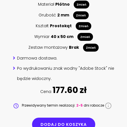
Materiał
Płótno
Zmień
Grubość
2 mm
Zmień
Kształt
Prostokąt
Zmień
Wymiar
40 x 50 cm
Zmień
Zestaw montażowy
Brak
Zmień
Darmowa dostawa.
Po wydrukowaniu znak wodny "Adobe Stock" nie
będzie widoczny.
177.60 zł
Cena
Przewidywany termin realizacji:
2-5
dni robocze
DODAJ DO KOSZYKA