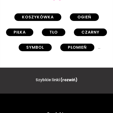
KOSZYKÓWKA
OGIEŃ
PIŁKA
TŁO
CZARNY
SYMBOL
PŁOMIEŃ
SPRZĘT
OBRAZ
SPORT
UPAŁ
Szybkie linki
(rozwiń)
CZERWONY
ILUSTRACJA
DYM
PROJEKTOWAĆ