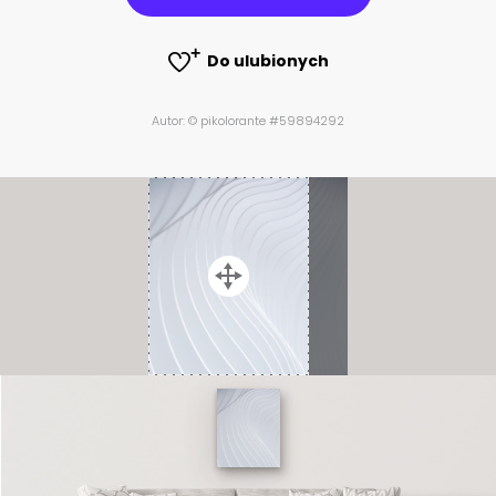
Do ulubionych
Autor: © pikolorante #59894292