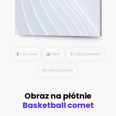
Czerń i biel
Sepia
Odbij (pionowo)
Odbij (poziomo)
Obraz na płótnie
Basketball comet