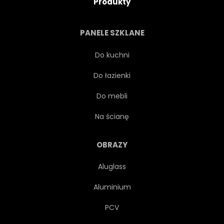
Produkty
GRA
GORĄCY
PANELE SZKLANE
KSZTAŁT
NIKT
Do kuchni
Do łazienki
PRĘDKOŚĆ
WYPOCZYNEK
Do mebli
POTĘGA
KULA
Na ścianę
ROZJARZONY
WEKTOR
OBRAZY
Aluglass
STRESZCZENIE
KOLOR
Aluminium
POMARAŃCZOWY
OBIEKT
PCV