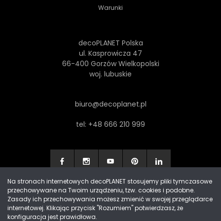
Warunki
decoPLANET Polska
ul. Kasprowicza 47
66-400 Gorzów Wielkopolski
woj. lubuskie
biuro@decoplanet.pl
tel:
+48 666 210 999
Na stronach internetowych decoPLANET stosujemy pliki tymczasowe
przechowywane na Twoim urządzeniu, tzw. cookies i podobne.
Made with
by Progres Media & decoPLANET
Zasady ich przechowywania możesz zmienić w swojej przeglądarce
internetowej. Klikając przycisk "Rozumiem" potwierdzasz, że
konfiguracja jest prawidłowa.