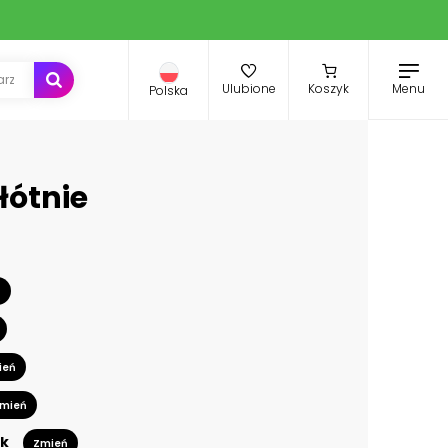
Menu
Ulubione
Koszyk
Polska
łótnie
ń
ień
mień
k
Zmień