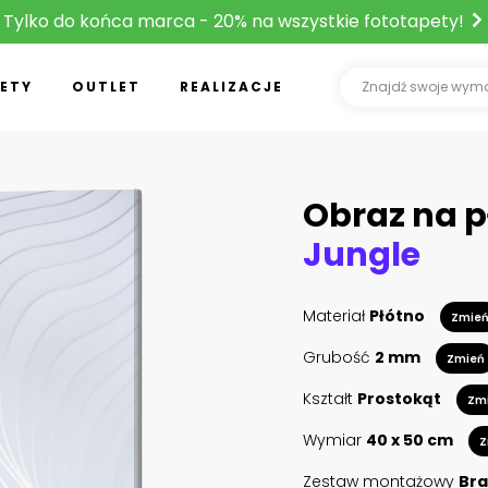
Tylko do końca marca - 20% na wszystkie fototapety!
ETY
OUTLET
REALIZACJE
Obraz na p
Jungle
Materiał
Płótno
Zmie
Grubość
2 mm
Zmień
Kształt
Prostokąt
Zm
Wymiar
40 x 50 cm
Z
Zestaw montażowy
Bra