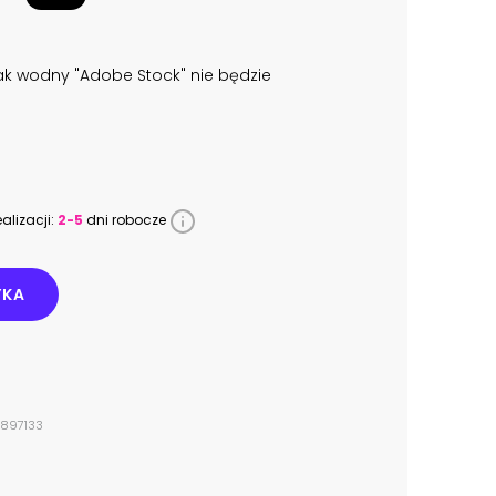
k wodny "Adobe Stock" nie będzie
alizacji:
2-5
dni robocze
YKA
8897133