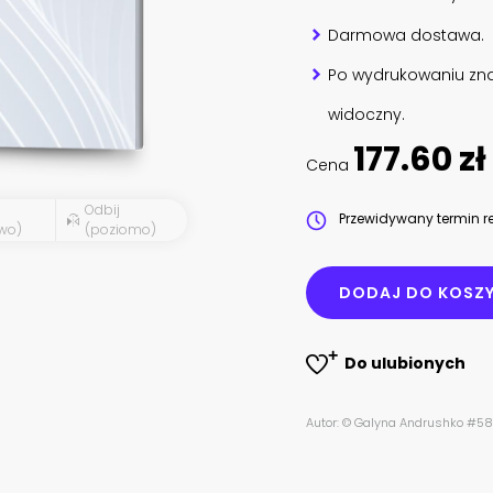
Darmowa dostawa.
Po wydrukowaniu zna
widoczny.
177.60 zł
Cena
Odbij
Przewidywany termin re
wo)
(poziomo)
DODAJ DO KOSZ
Do ulubionych
Autor: © Galyna Andrushko #5