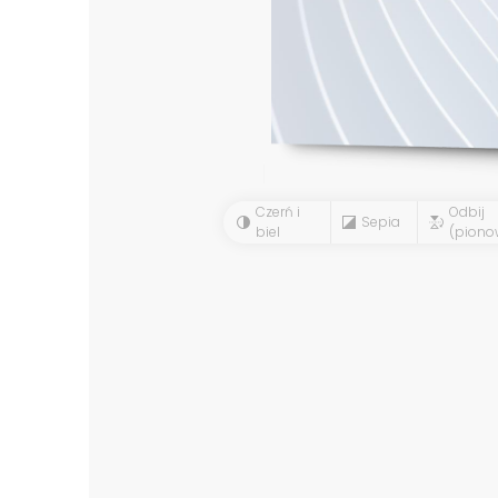
Czerń i
Odbij
Sepia
biel
(piono