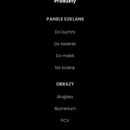
Produkty
ROGI
ROGATY
ROGI
PANELE SZKLANE
LAPONIA
DUŻA
SSAK
Do kuchni
Do łazienki
NATURALNY
NATURA
Do mebli
BLISKO
NORDIC
Na ścianę
PÓŁNOC
RENIFER
OBRAZY
Aluglass
SKANDYNAWIA
SEZON
Aluminium
KINOL
ŚNIEG
PCV