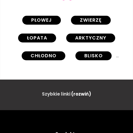
PŁOWEJ
ZWIERZĘ
ŁOPATA
ARKTYCZNY
CHŁODNO
BLISKO
ZIMNY
FINLANDIA
MRÓZ
MROŻONE
Szybkie linki
(rozwiń)
FUTRO
FURRY
WAKACJE
KOPYTO