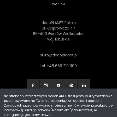
Warunki
decoPLANET Polska
ul. Kasprowicza 47
66-400 Gorzów Wielkopolski
woj. lubuskie
biuro@decoplanet.pl
tel:
+48 666 210 999
Na stronach internetowych decoPLANET stosujemy pliki tymczasowe
przechowywane na Twoim urządzeniu, tzw. cookies i podobne.
Made with
by Progres Media & decoPLANET
Zasady ich przechowywania możesz zmienić w swojej przeglądarce
internetowej. Klikając przycisk "Rozumiem" potwierdzasz, że
konfiguracja jest prawidłowa.