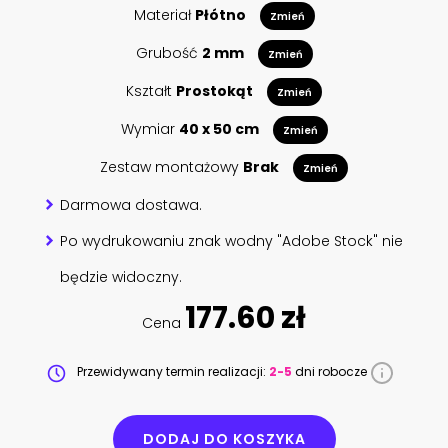
Materiał
Płótno
Zmień
Grubość
2 mm
Zmień
Kształt
Prostokąt
Zmień
Wymiar
40 x 50 cm
Zmień
Zestaw montażowy
Brak
Zmień
Darmowa dostawa.
Po wydrukowaniu znak wodny "Adobe Stock" nie
będzie widoczny.
177.60 zł
Cena
Przewidywany termin realizacji:
2-5
dni robocze
DODAJ DO KOSZYKA