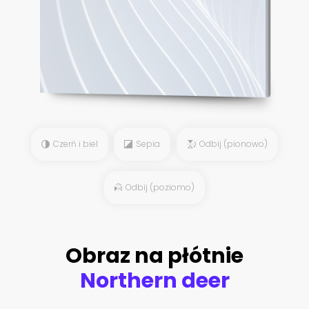
Czerń i biel
Sepia
Odbij (pionowo)
Odbij (poziomo)
Obraz na płótnie
Northern deer