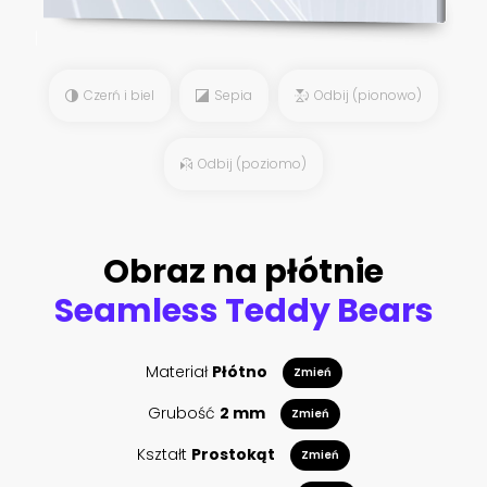
Czerń i biel
Sepia
Odbij (pionowo)
Odbij (poziomo)
Obraz na płótnie
Seamless Teddy Bears
Materiał
Płótno
Zmień
Grubość
2 mm
Zmień
Kształt
Prostokąt
Zmień