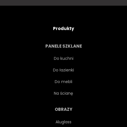
NA BIAŁYM TLE
WEKTOR
WZÓR
POWTARZAĆ
Produkty
PANELE SZKLANE
Do kuchni
Do łazienki
Do mebli
Na ścianę
OBRAZY
Aluglass