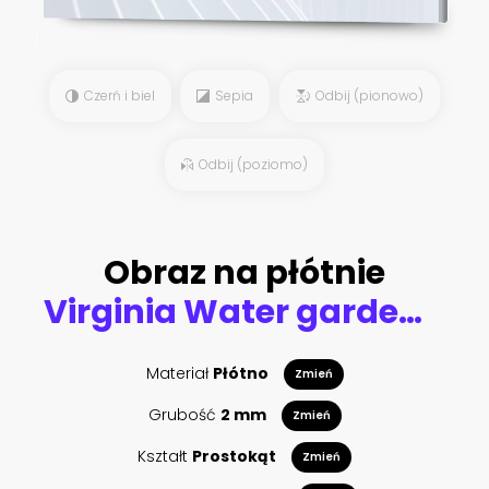
Czerń i biel
Sepia
Odbij (pionowo)
Odbij (poziomo)
Obraz na płótnie
Virginia Water gardens view, September 2020. Surrey, England, UK.
Materiał
Płótno
Zmień
Grubość
2 mm
Zmień
Kształt
Prostokąt
Zmień