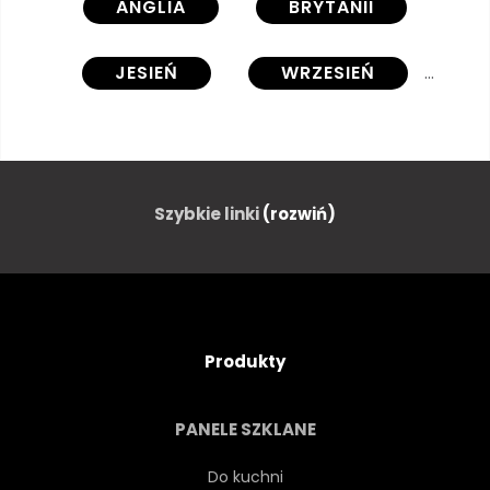
ANGLIA
BRYTANII
JESIEŃ
WRZESIEŃ
PARK
WINDSOR
WIRGINIA
WODA
Szybkie linki
(rozwiń)
SCENICZNY
NATURA
NATURALNY
HORTENSJA
Produkty
HORTENSJA
ROŚLINA
PANELE SZKLANE
UPADEK
SEZON
Do kuchni