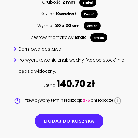
Grubość
2 mm
Zmień
Kształt
Kwadrat
Zmień
Wymiar
30 x 30 cm
Zmień
Zestaw montażowy
Brak
Zmień
Darmowa dostawa.
Po wydrukowaniu znak wodny "Adobe Stock" nie
będzie widoczny.
140.70 zł
Cena
Przewidywany termin realizacji:
2-5
dni robocze
DODAJ DO KOSZYKA