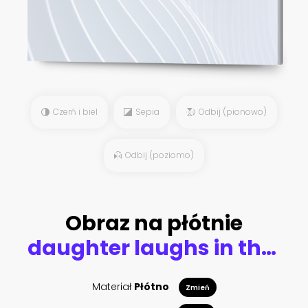
Czerń i biel
Sepia
Odbij (pionowo)
Odbij (poziomo)
Obraz na płótnie
daughter laughs in the arms of mom in the park
Materiał
Płótno
Zmień