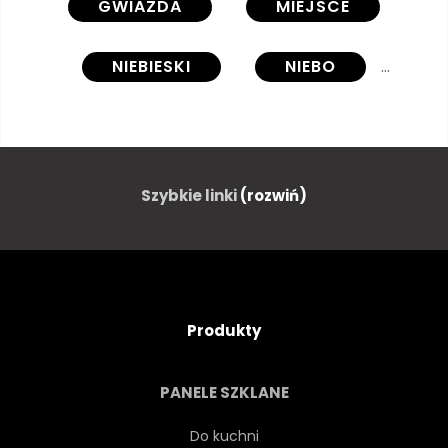
GWIAZDA
MIEJSCE
NIEBIESKI
NIEBO
WSZECHŚWIAT
BOŻE NARODZENIE
Szybkie linki
(rozwiń)
ILUSTRACJA
JASNY
WSZECHŚWIAT
PALIĆ
Produkty
PROJEKT
NOC
PANELE SZKLANE
KOSMOS
TAPETA
Do kuchni