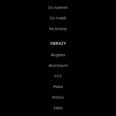
Do łazienki
MGŁAWICA
WYGWIEŻDŻONY
Do mebli
KOLOR
JASNY
Na ścianę
MAGIA
CZARNY
OBRAZY
Aluglass
WAKACJE
Aluminium
PCV
Pleksi
Płótno
Szkło