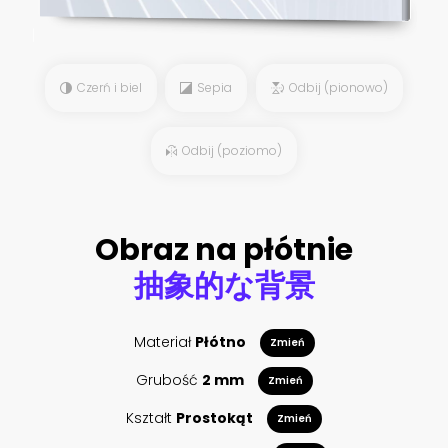
Czerń i biel
Sepia
Odbij (pionowo)
Odbij (poziomo)
Obraz na płótnie
抽象的な背景
Materiał
Płótno
Zmień
Grubość
2 mm
Zmień
Kształt
Prostokąt
Zmień