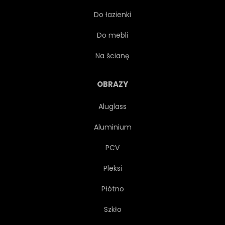
Do łazienki
CELEBRACJA
KARTA
Do mebli
KULTURA
ISLAMSKA
Na ścianę
TRADYCYJNYCH
ILUSTRACJA
OBRAZY
Aluglass
PRAGNIE
TRANSPARENT
Aluminium
SZEROKI
PCV
Pleksi
Płótno
Szkło