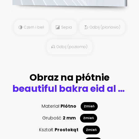
Czerń i biel
Sepia
Odbij (pionowo)
Odbij (poziomo)
Obraz na płótnie
beautiful bakra eid al adha festival banner design
Materiał
Płótno
Zmień
Grubość
2 mm
Zmień
Kształt
Prostokąt
Zmień