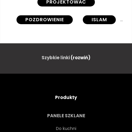
PROJEKTOWAĆ
POZDROWIENIE
ISLAM
WAKACJE
KOZA
OWCA
MUZUŁMAŃSKIE
Szybkie linki
(rozwiń)
RELIGIA
OFIARA
ZWIERZĘ
ARABSKI
Produkty
FESTIWAL
ŚWIĘTY
PANELE SZKLANE
RAMADAN
SZCZĘŚLIWY
Do kuchni