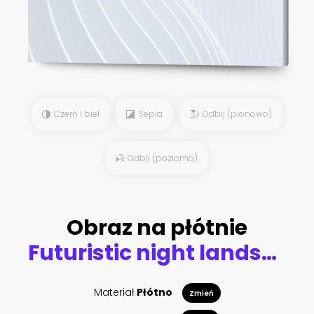
Czerń i biel
Sepia
Odbij (pionowo)
Odbij (poziomo)
Obraz na płótnie
Futuristic night landscape with abstract landscape and island, moonlight, shine. Dark natural scene with reflection of light in the water, neon blue light. Dark neon background.
Materiał
Płótno
Zmień