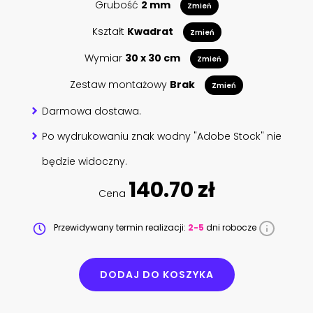
Grubość
2 mm
Zmień
Kształt
Kwadrat
Zmień
Wymiar
30 x 30 cm
Zmień
Zestaw montażowy
Brak
Zmień
Darmowa dostawa.
Po wydrukowaniu znak wodny "Adobe Stock" nie
będzie widoczny.
140.70 zł
Cena
Przewidywany termin realizacji:
2-5
dni robocze
DODAJ DO KOSZYKA