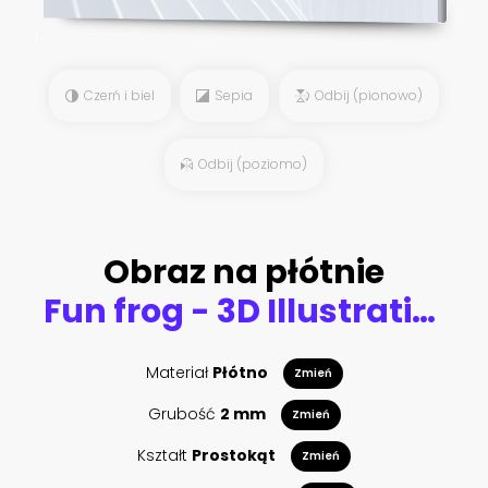
Czerń i biel
Sepia
Odbij (pionowo)
Odbij (poziomo)
Obraz na płótnie
Fun frog - 3D Illustration
Materiał
Płótno
Zmień
Grubość
2 mm
Zmień
Kształt
Prostokąt
Zmień