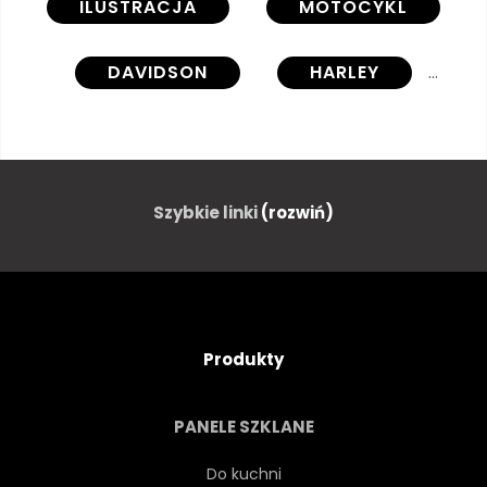
ILUSTRACJA
MOTOCYKL
DAVIDSON
HARLEY
CHOPPER
AMERYKAŃSKI
ROWER
ROWERZYSTA
Szybkie linki
(rozwiń)
ZWYCZAJ
KOŁA
PROJEKTOWAĆ
SILNIK
Produkty
WOLNOŚĆ
MOTOR
PANELE SZKLANE
MOTOCYKL
AUSSENAUFNAHME
Do kuchni