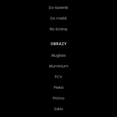
Do łazienki
ZBUNTOWANY
PRZEWÓZ
Do mebli
PODRÓŻ
TOURING
Na ścianę
REJS
SAMOCHODOWYCH
OBRAZY
Aluglass
PRĘDKOŚĆ
PRZEJAŻDŻKA
Aluminium
WYŚCIG
WYŚCIGI
PCV
Pleksi
MACZUGA
MASZYNA
Płótno
VINTAGE
GAZ
Szkło