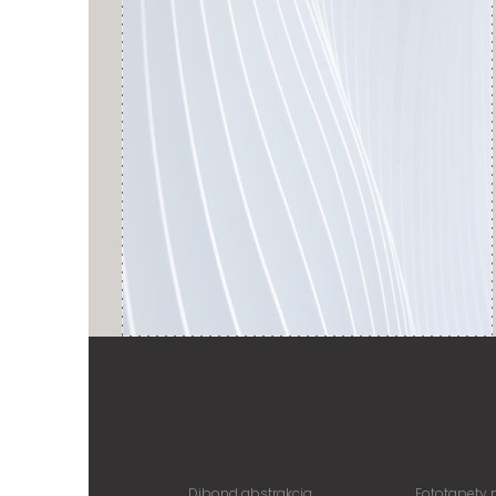
Dibond abstrakcja
Fototapety 