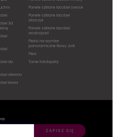
kuchni
Panele szklane lacobel owoce
obel
Panele szklane lacobel
storczyk
obel 3d
cianę
Panele szklane lacobel
wodospad
obel
Pleksi na wymiar
panoramiczne Nowy Jork
obel
Plexi
obel do
Tanie fototapety
cobel drewno
cobel kawa
era
ZAPISZ SIĘ