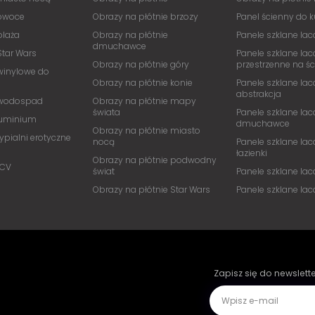
 owoce
Obrazy na płótnie brzozy
Panel ścienny do 
plaża
Obrazy na płótnie
Panele szklane lac
dmuchawce
Star Wars
Panele szklane lac
Obrazy na płótnie góry
przestrzenne na ś
winylowe do
Obrazy na płótnie konie
Panele szklane lac
abstrakcja
 wodospad
Obrazy na płótnie mapy
świata
Panele szklane lac
luminium
dmuchawce
Obrazy na płótnie miasto
ypialni erotyczne
nocą
Panele szklane lac
łazienki
Obrazy na płótnie podwodny
PCV
świat
Panele szklane la
Obrazy na płótnie Star Wars
Panele szklane la
Zapisz się do newslett