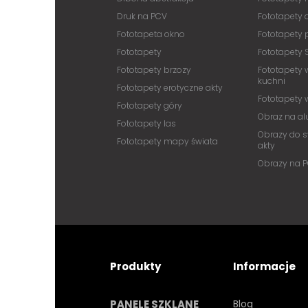
Druk na PCV
Fototapety
Fototapeta okno
Fototapety 
Fototapety
Fototapety 
Fototapety brzozy
Fototapety 
kuchni
Fototapety erotyczne akty
Fototapety
Fototapety góry
Obraz na a
Fototapety las
Obrazy do s
Fototapety mapy świata
akty
Obrazy na 
Produkty
Informacje
PANELE SZKLANE
Blog