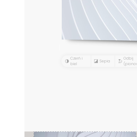
Czerń i
Odbij
Sepia
biel
(piono