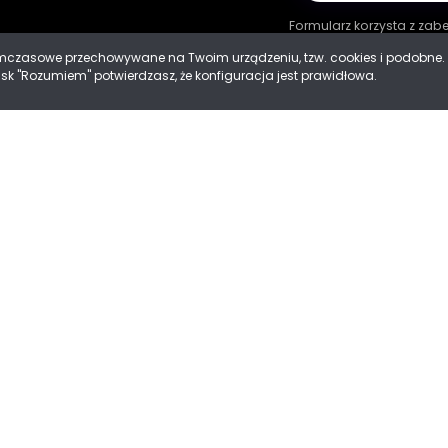
Formularz korzysta z za
tymczasowe przechowywane na Twoim urządzeniu, tzw. cookies i podobn
cisk "Rozumiem" potwierdzasz, że konfiguracja jest prawidłowa.
ności
 Cookies
Mad