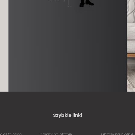
Szybkie linki
miasto nocą
Obrazy na płótnie
Obrazy na płótnie 