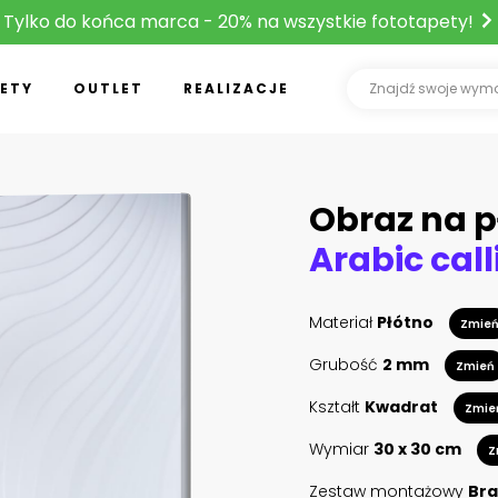
Tylko do końca marca - 20% na wszystkie fototapety!
ETY
OUTLET
REALIZACJE
Obraz na p
Materiał
Płótno
Zmie
Grubość
2 mm
Zmień
Kształt
Kwadrat
Zmie
Wymiar
30 x 30 cm
Z
Zestaw montażowy
Bra