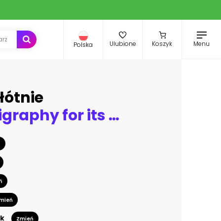
Menu
Ulubione
Koszyk
Polska
łótnie
Arabic calligraphy for its translation - painting in Arabic calligraphy by the word Muhammad, the Prophet
ń
ń
mień
k
Zmień