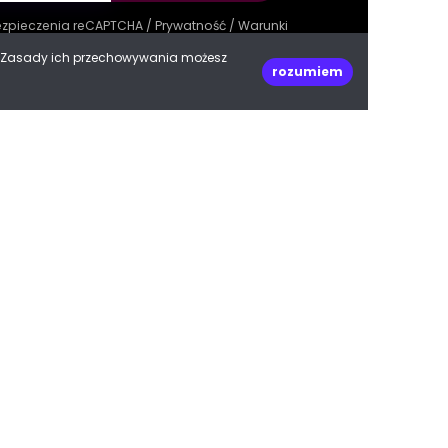
bezpieczenia reCAPTCHA /
Prywatność
/
Warunki
e. Zasady ich przechowywania możesz
rozumiem
decoPLANET Polska
ul. Kasprowicza 47
66-400 Gorzów Wielkopolski
woj. lubuskie
Do góry
biuro@decoplanet.pl
tel:
+48 666 210 999
e with
by Progres Media & decoPLANET