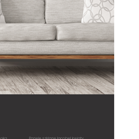
łąka
Panele szklane lacobel kwiaty