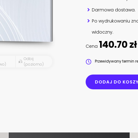
Darmowa dostawa.
Po wydrukowaniu zna
widoczny.
140.70 zł
Cena
Odbij
Przewidywany termin re
wo)
(poziomo)
DODAJ DO KOSZ