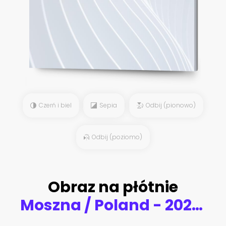
Czerń i biel
Sepia
Odbij (pionowo)
Odbij (poziomo)
Obraz na płótnie
Moszna / Poland - 2020 Moszna Castle located in Opolskie Voivodeship, Poland