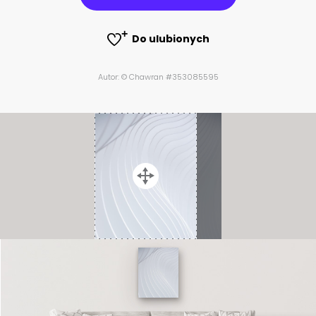
Do ulubionych
Autor: © Chawran #353085595