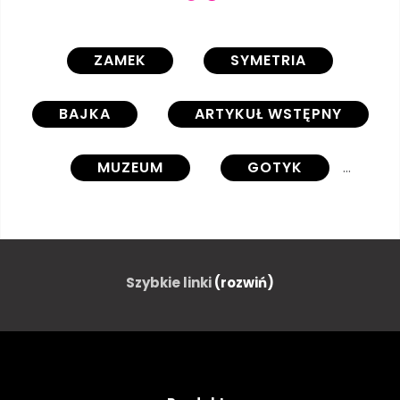
ZAMEK
SYMETRIA
BAJKA
ARTYKUŁ WSTĘPNY
MUZEUM
GOTYK
SŁAWNY
PARK
POLEROWAĆ
Szybkie linki
(rozwiń)
KRAJOBRAZ MIASTA
ROMANTYCZNY
WIDOK