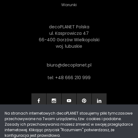
Warunki
decoPLANET Polska
ul. Kasprowicza 47
66-400 Gorzów Wielkopolski
woj. lubuskie
biuro@decoplanet.pl
tel:
+48 666 210 999
Na stronach internetowych decoPLANET stosujemy pliki tymczasowe
przechowywane na Twoim urządzeniu, tzw. cookies i podobne.
Made with
by Progres Media & decoPLANET
Zasady ich przechowywania możesz zmienić w swojej przeglądarce
internetowej. Klikając przycisk "Rozumiem" potwierdzasz, że
konfiguracja jest prawidłowa.