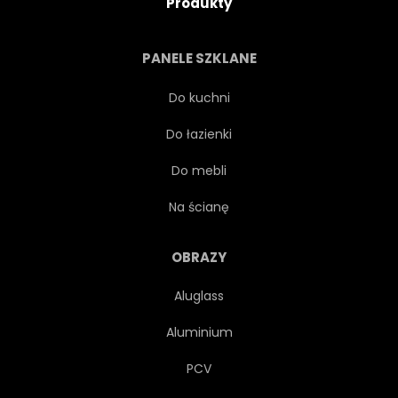
Produkty
PIĘKNY
TURYSTA
PANELE SZKLANE
DOM
HISTORYCZNE
Do kuchni
Do łazienki
FASADA
ZEWNĘTRZNY
Do mebli
PODRÓŻ
HISTORIA
Na ścianę
DZIEDZICTWA
OBRAZY
Aluglass
ŚREDNIOWIECZNEJ
ŚLĄSK
Aluminium
STARY
ZABYTKOWY
PCV