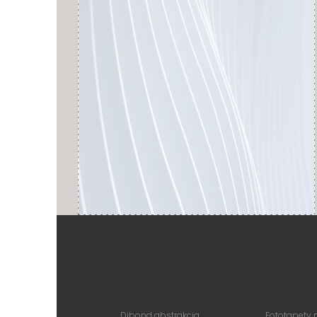
Dibond abstrakcja
Fototapety 