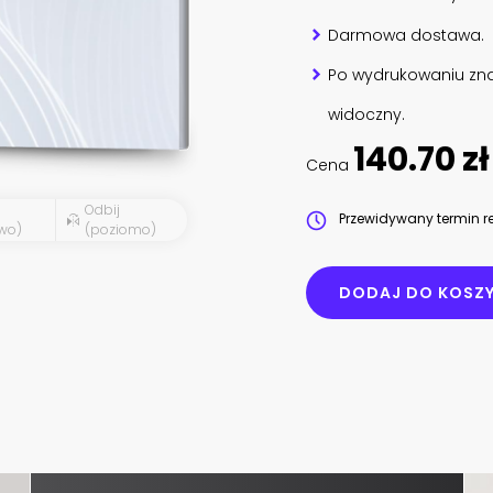
Darmowa dostawa.
Po wydrukowaniu zna
widoczny.
140.70 zł
Cena
Odbij
Przewidywany termin re
wo)
(poziomo)
DODAJ DO KOSZ