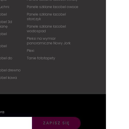
kuchni
Panele szklane lacobel owoce
obel
Panele szklane lacobel
storczyk
obel 3d
cianę
Panele szklane lacobel
wodospad
obel
Pleksi na wymiar
panoramiczne Nowy Jork
obel
Plexi
obel do
Tanie fototapety
cobel drewno
cobel kawa
era
ZAPISZ SIĘ