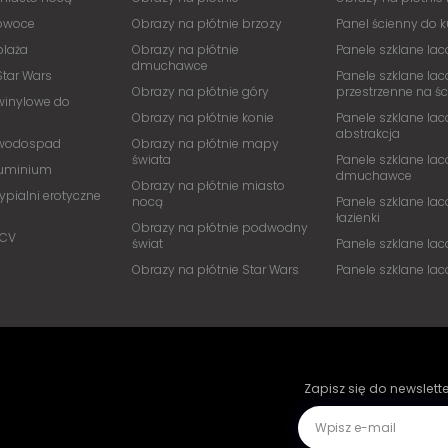
 owoce
Obrazy na płótnie brzozy
Panel ścienny do 
plaża
Obrazy na płótnie
Panele szklane lac
dmuchawce
Star Wars
Panele szklane lac
Obrazy na płótnie góry
przestrzenne na ś
winylowe do
Obrazy na płótnie konie
Panele szklane lac
abstrakcja
 wodospad
Obrazy na płótnie mapy
świata
Panele szklane lac
luminium
dmuchawce
Obrazy na płótnie miasto
ypialni erotyczne
nocą
Panele szklane lac
łazienki
Obrazy na płótnie podwodny
PCV
świat
Panele szklane la
Obrazy na płótnie Star Wars
Panele szklane la
Zapisz się do newslett