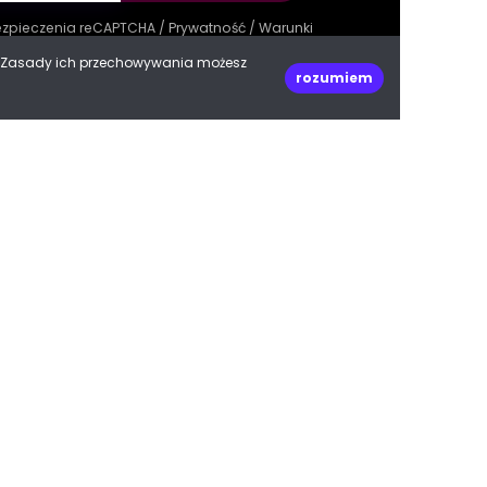
bezpieczenia reCAPTCHA /
Prywatność
/
Warunki
e. Zasady ich przechowywania możesz
rozumiem
decoPLANET Polska
ul. Kasprowicza 47
66-400 Gorzów Wielkopolski
woj. lubuskie
Do góry
biuro@decoplanet.pl
tel:
+48 666 210 999
e with
by Progres Media & decoPLANET