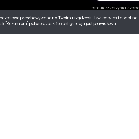
Formularz korzysta z za
tymczasowe przechowywane na Twoim urządzeniu, tzw. cookies i podobn
cisk "Rozumiem" potwierdzasz, że konfiguracja jest prawidłowa.
ności
 Cookies
Mad