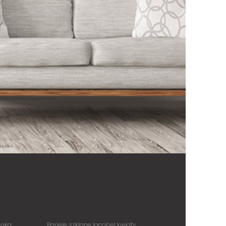
łąka
Panele szklane lacobel kwiaty