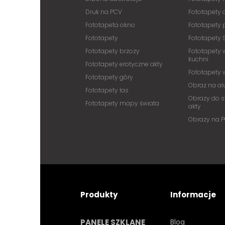
Druk na PCV
Fototapety
Fototapeta okno
Fototapety 
Fototapety
Fototapety 
Fototapety brzozy
Fototapety 
kuchni
Fototapety erotyczne akty
Fototapety
Fototapety góry
Obraz na a
Fototapety las
Obrazy do s
Fototapety mapy świata
akty
Obrazy na 
Produkty
Informacje
PANELE SZKLANE
Blog