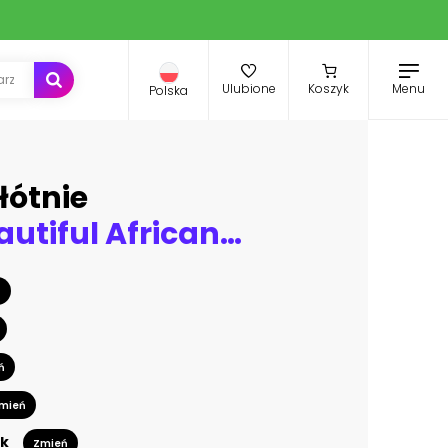
Menu
Ulubione
Koszyk
Polska
łótnie
Portrait beautiful African woman in traditional turban. Painting head wrap Afro hair. black afro woman silhouette isolated with traditional ethnic empty background, banner hairstyle concept
ń
ń
mień
k
Zmień