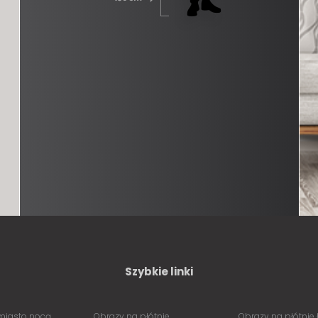
Szybkie linki
miasto nocą
Obrazy na płótnie
Obrazy na płótnie 