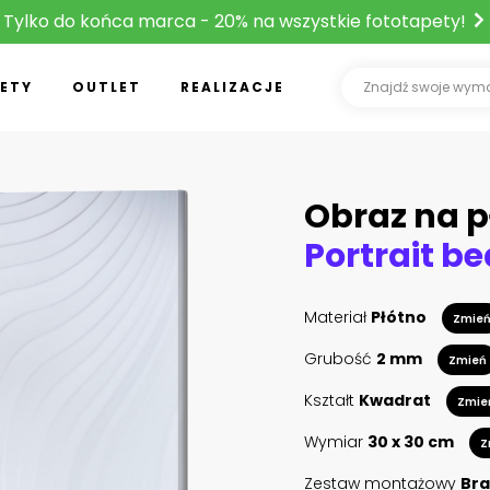
Tylko do końca marca - 20% na wszystkie fototapety!
ETY
OUTLET
REALIZACJE
Obraz na p
Materiał
Płótno
Zmie
Grubość
2 mm
Zmień
Kształt
Kwadrat
Zmie
Wymiar
30 x 30 cm
Z
Zestaw montażowy
Bra