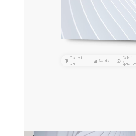
Czerń i
Odbij
Sepia
biel
(piono