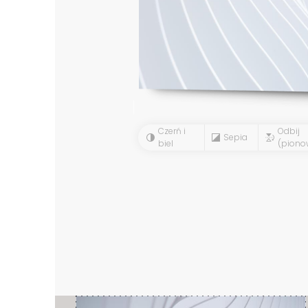
Czerń i
Odbij
Sepia
biel
(piono