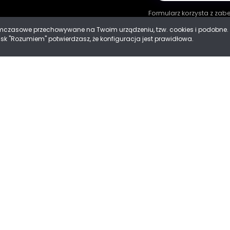
Formularz korzysta z za
tymczasowe przechowywane na Twoim urządzeniu, tzw. cookies i podobn
cisk "Rozumiem" potwierdzasz, że konfiguracja jest prawidłowa.
ności
 Cookies
Mad