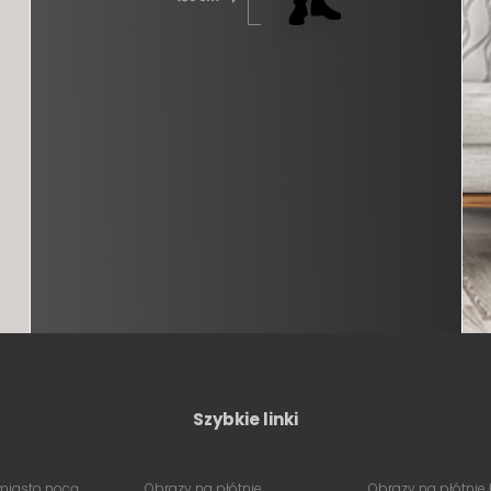
Szybkie linki
miasto nocą
Obrazy na płótnie
Obrazy na płótnie 