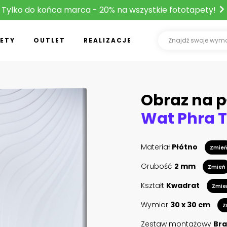
Tylko do końca marca - 20% na wszystkie fototapety!
ETY
OUTLET
REALIZACJE
Obraz na p
Materiał
Płótno
Zmie
Grubość
2 mm
Zmień
Kształt
Kwadrat
Zmie
Wymiar
30 x 30 cm
Z
Zestaw montażowy
Bra