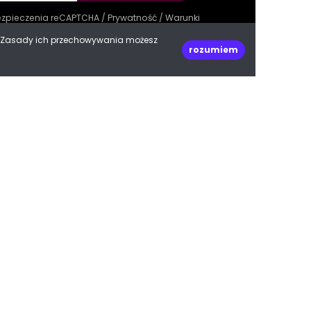
bezpieczenia reCAPTCHA /
Prywatność
/
Warunki
e. Zasady ich przechowywania możesz
rozumiem
decoPLANET Polska
ul. Kasprowicza 47
66-400 Gorzów Wielkopolski
woj. lubuskie
Do góry
biuro@decoplanet.pl
tel:
+48 666 210 999
e with
by Progres Media & decoPLANET