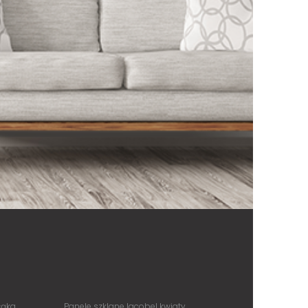
łąka
Panele szklane lacobel kwiaty