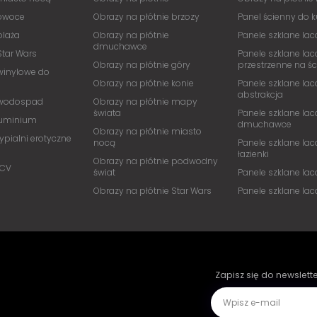
 owoce
Obrazy na płótnie brzozy
Panel ścienny do 
plaża
Obrazy na płótnie
Panele szklane lac
dmuchawce
Star Wars
Panele szklane lac
Obrazy na płótnie góry
przestrzenne na ś
winylowe do
Obrazy na płótnie konie
Panele szklane lac
abstrakcja
 wodospad
Obrazy na płótnie mapy
świata
Panele szklane lac
luminium
dmuchawce
Obrazy na płótnie miasto
ypialni erotyczne
nocą
Panele szklane lac
łazienki
Obrazy na płótnie podwodny
PCV
świat
Panele szklane la
Obrazy na płótnie Star Wars
Panele szklane la
Zapisz się do newslett