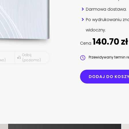
Darmowa dostawa.
Po wydrukowaniu zna
widoczny.
140.70 zł
Cena
Odbij
Przewidywany termin re
wo)
(poziomo)
DODAJ DO KOSZ