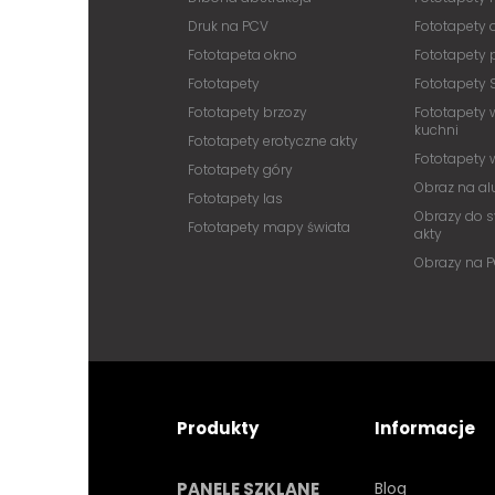
Druk na PCV
Fototapety
Fototapeta okno
Fototapety 
Fototapety
Fototapety 
Fototapety brzozy
Fototapety 
kuchni
Fototapety erotyczne akty
Fototapety
Fototapety góry
Obraz na a
Fototapety las
Obrazy do s
Fototapety mapy świata
akty
Obrazy na 
Produkty
Informacje
PANELE SZKLANE
Blog