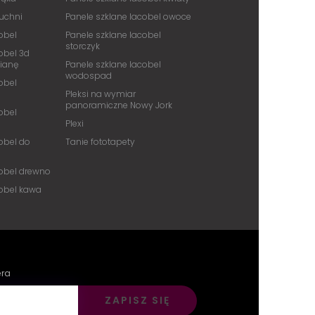
kuchni
Panele szklane lacobel owoce
obel
Panele szklane lacobel
storczyk
obel 3d
cianę
Panele szklane lacobel
wodospad
obel
Pleksi na wymiar
panoramiczne Nowy Jork
obel
Plexi
obel do
Tanie fototapety
cobel drewno
cobel kawa
era
ZAPISZ SIĘ