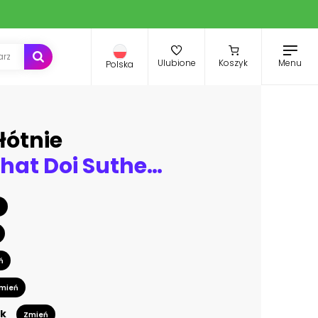
Menu
Ulubione
Koszyk
Polska
łótnie
Wat Phra That Doi Suthep with golden morning sky, the most famous temple in Chiang Mai, Thailand
ń
ń
mień
k
Zmień