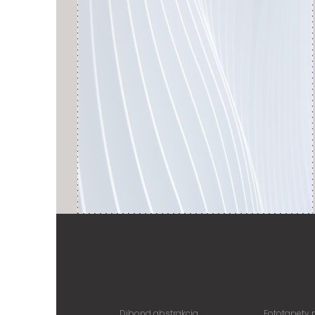
Dibond abstrakcja
Fototapety 