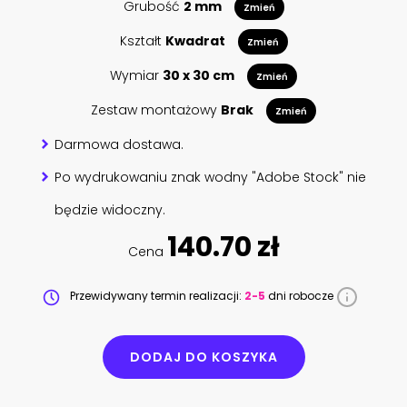
Grubość
2 mm
Zmień
Kształt
Kwadrat
Zmień
Wymiar
30 x 30 cm
Zmień
Zestaw montażowy
Brak
Zmień
Darmowa dostawa.
Po wydrukowaniu znak wodny "Adobe Stock" nie
będzie widoczny.
140.70 zł
Cena
Przewidywany termin realizacji:
2-5
dni robocze
DODAJ DO KOSZYKA