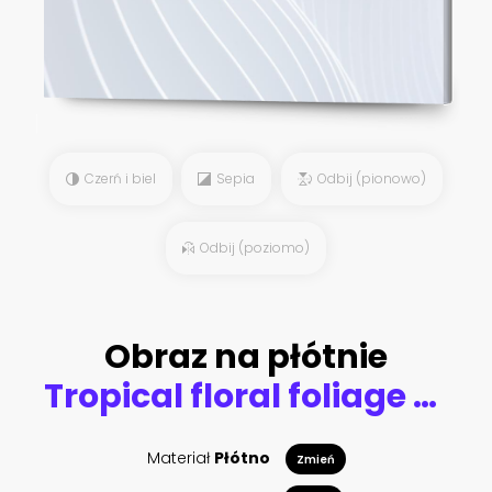
Czerń i biel
Sepia
Odbij (pionowo)
Odbij (poziomo)
Obraz na płótnie
Tropical floral foliage palm leaves, hibiscus flower seamless pattern beige background. Exotic jungle wallpaper.
Materiał
Płótno
Zmień