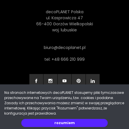
decoPLANET Polska
ul. Kasprowicza 47
66-400 Gorzów Wielkopolski
woj. lubuskie
biuro@decoplanet.pl
tel:
+48 666 210 999
Na stronach internetowych decoPLANET stosujemy pliki tymczasowe
przechowywane na Twoim urządzeniu, tzw. cookies i podobne.
Made with
by Progres Media & decoPLANET
Zasady ich przechowywania możesz zmienić w swojej przeglądarce
internetowej. Klikając przycisk "Rozumiem" potwierdzasz, że
konfiguracja jest prawidłowa.
rozumiem