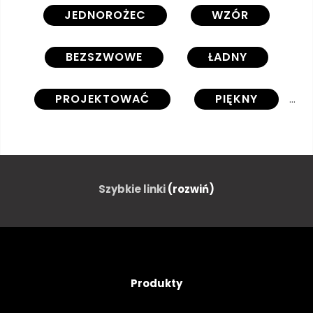
JEDNOROŻEC
WZÓR
BEZSZWOWE
ŁADNY
PROJEKTOWAĆ
PIĘKNY
MAGIA
GRAFICZNY
MARZENIE
SŁODKI
Szybkie linki
(rozwiń)
TŁO
KOLOROWY
WŁÓKIENNICZYCH
KWIAT
Produkty
WEKTOR
ILUSTRACJA