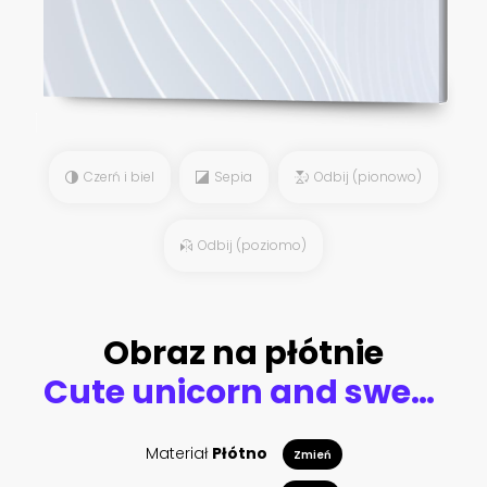
Czerń i biel
Sepia
Odbij (pionowo)
Odbij (poziomo)
Obraz na płótnie
Cute unicorn and sweets seamless vector pattern
Materiał
Płótno
Zmień