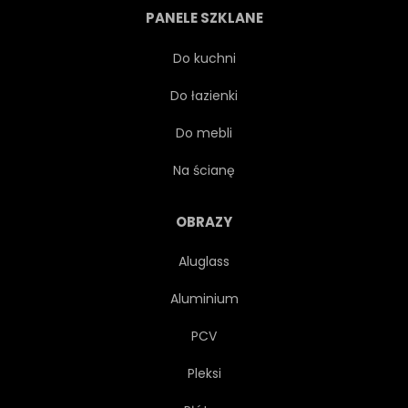
PANELE SZKLANE
DRUKUJ
BIAŁY
Do kuchni
Do łazienki
FANTASY
RÓŻOWY
Do mebli
ROGI
ZAWIJANIE
Na ścianę
PĄCZEK
LODY
OBRAZY
Aluglass
URODZINY
BABECZKA
Aluminium
ŚWIECA
MOTYL
PCV
Pleksi
ZŁOTO
NIEBIESKI