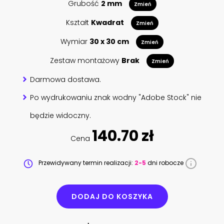
Grubość
2 mm
Zmień
Kształt
Kwadrat
Zmień
Wymiar
30 x 30 cm
Zmień
Zestaw montażowy
Brak
Zmień
Darmowa dostawa.
Po wydrukowaniu znak wodny "Adobe Stock" nie
będzie widoczny.
140.70 zł
Cena
Przewidywany termin realizacji:
2-5
dni robocze
DODAJ DO KOSZYKA