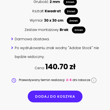
Grubość
2 mm
Zmień
Kształt
Kwadrat
Zmień
Wymiar
30 x 30 cm
Zmień
Zestaw montażowy
Brak
Zmień
Darmowa dostawa.
Po wydrukowaniu znak wodny "Adobe Stock" nie
będzie widoczny.
140.70 zł
Cena
Przewidywany termin realizacji:
2-5
dni robocze
DODAJ DO KOSZYKA