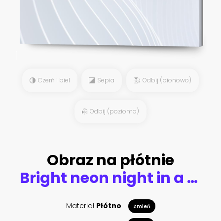
Czerń i biel
Sepia
Odbij (pionowo)
Odbij (poziomo)
Obraz na płótnie
Bright neon night in a cyberpunk city of a future. Photorealistic 3d illustration of the futuristic city. Empty street with blue neon lights.
Materiał
Płótno
Zmień